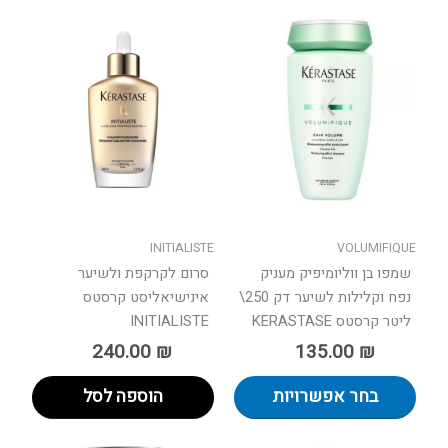
למוצר
זה
יש
מספר
סוגים.
ניתן
לבחור
את
האפשרויות
בעמוד
INITIALISTE
VOLUMIFIQUE
המוצר
שמפו בן ווליומיפיק מעניק
סרום לקרקפת ולשיער
נפח וקלילות לשיער דק 250\
אינישיאליסט קרסטס
ליטר קרסטס KERASTASE
INITIALISTE
240.00
₪
135.00
₪
בחר אפשרויות
הוספה לסל