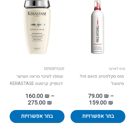
טווח
טווח
למוצר
למוצר
מחירים:
מחירים:
זה
זה
יש
יש
עד
עד
מספר
מספר
סוגים.
סוגים.
ניתן
ניתן
לבחור
לבחור
את
את
האפשרויות
האפשר
בעמוד
בעמוד
מוס לשיער
DENSIFIQUE
המוצר
המוצר
מוס סקלפטינג פואם פול
שמפו לעיבוי מראה השיער
מיטשל
דנספיק קרסטס KERASTASE
160.00
₪
–
79.00
₪
–
275.00
₪
159.00
₪
בחר אפשרויות
בחר אפשרויות