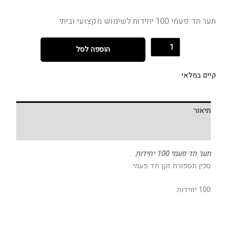
תער חד פעמי 100 יחידות לשימוש מקצועי וביתי
הוספה לסל
קיים במלאי
תיאור
חוות דעת (0)
תער חד פעמי 100 יחידות
סכין תספורת זקן חד פעמי
100 יחידות.