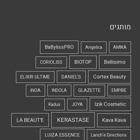
מותגים
BaBylissPRO
Angelica
AMIKA
Bellisimo
BIOTOP
CORIOLISS
Cortex Beauty
DANIEL'S
ELIXIR ULTIME
iNOA
INDOLA
GLAZETTE
EMPIRE
Izik Cosmetic
Kadus
JOYA
KERASTASE
LA BEAUT'E
Kava Kava
LUIZA ESSENCE
Larich'e Directions