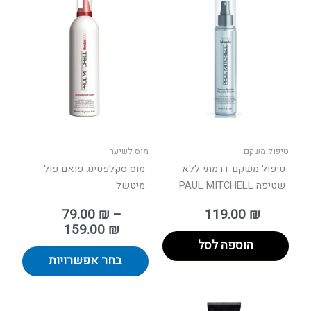
מחירים:
זה
יש
עד
מספר
סוגים.
ניתן
לבחור
את
האפשר
בעמוד
טיפול משקם
מוס לשיער
המוצר
טיפול משקם דרמתי ללא
מוס סקלפטינג פואם פול
שטיפה PAUL MITCHELL
מיטשל
79.00
₪
–
119.00
₪
159.00
₪
הוספה לסל
בחר אפשרויות
טווח
למוצר