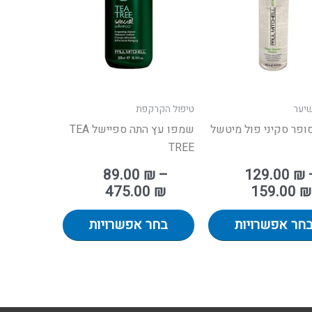
מספר
מספר
סוגים.
סוגים.
ניתן
ניתן
לבחור
לבחור
את
את
ת
האפשרויות
האפשרויות
שיער
טיפול הקרקפת
בעמוד
בעמוד
ופר סקיני פול מיטשל
שמפו עץ התה ספיישל TEA
המוצר
המוצר
TREE
89.00
₪
–
129.00
₪
475.00
₪
159.00
₪
חר אפשרויות
בחר אפשרויות