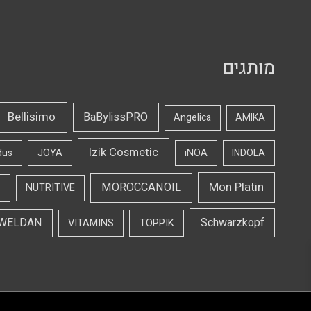
מותגים
Bellisimo
BaBylissPRO
Angelica
AMIKA
Izik Cosmetic
dus
JOYA
iNOA
INDOLA
Mon Platin
MOROCCANOIL
NUTRITIVE
WELDAN
Schwarzkopf
VITAMINS
TOPPIK