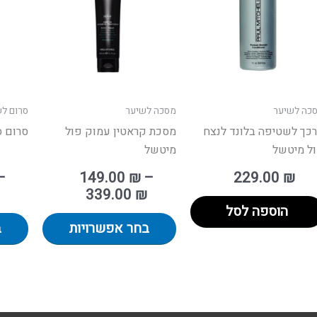
מספר
סוגים.
ניתן
לבחור
את
האפשרויו
כה לשיער
מסכה לשיער
סרום ל
בעמוד
כך לשטיפה בלונד לנצח
מסכת קראטין עמוק פול
סרום ס
המוצר
ל מיטשל
מיטשל
–
149.00
₪
–
229.00
₪
339.00
₪
הוספה לסל
בחר אפשרויות
ב