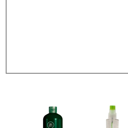
טווח
למוצר
למוצר
מחירים:
זה
זה
יש
יש
עד