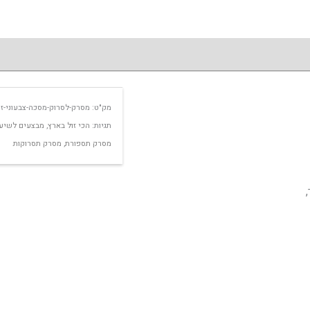
מק"ט:
מסרק-לסרוק-מסכה-צבעוני-זו
תגיות:
הכי זול בארץ
,
מבצעים לשיע
מסרק תספורת
,
מסרק תסרוקות