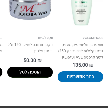
מספר
סוגים.
ניתן
לבחור
את
האפשרויות
VOLUMIFIQUE
ווקס לשיער
מס
בעמוד
שמפו בן ווליומיפיק מעניק
ווקס חוחובה לשיער 150 מ"ל
מר
המוצר
נפח וקלילות לשיער דק 250\
– מון פלטין
פו
ליטר קרסטס KERASTASE
50.00
₪
135.00
₪
הוספה לסל
בחר אפשרויות