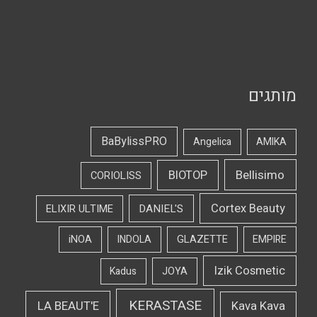
מותגים
BaBylissPRO
Angelica
AMIKA
Bellisimo
BIOTOP
CORIOLISS
Cortex Beauty
DANIEL'S
ELIXIR ULTIME
iNOA
INDOLA
GLAZETTE
EMPIRE
Izik Cosmetic
Kadus
JOYA
KERASTASE
LA BEAUT'E
Kava Kava