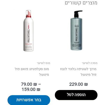
מוצרים קשורים
טווח
למוצר
מחירים:
זה
יש
עד
מספר
סוגים.
ניתן
לבחור
את
האפשר
בעמוד
מסכה לשיער
מוס לשיער
המוצר
מרכך לשטיפה בלונד לנצח
מוס סקלפטינג פואם פול
פול מיטשל
מיטשל
79.00
₪
–
229.00
₪
159.00
₪
הוספה לסל
בחר אפשרויות