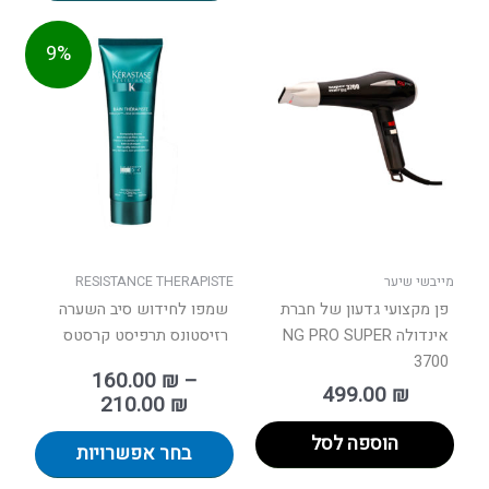
טווח
למוצר
9%
מחירים:
זה
יש
עד
מספר
סוגים.
ניתן
לבחור
את
האפשר
בעמוד
מייבשי שיער
RESISTANCE THERAPISTE
המוצר
פן מקצועי גדעון של חברת
שמפו לחידוש סיב השערה
אינדולה NG PRO SUPER
רזיסטונס תרפיסט קרסטס
3700
160.00
₪
–
499.00
₪
210.00
₪
הוספה לסל
בחר אפשרויות