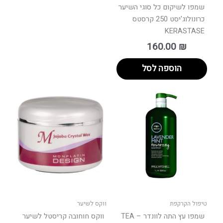
שמפו לשיקום כל סוגי השיער
כרונולוג'יסט 250 קרסטס
KERASTASE
160.00
₪
הוספה לסל
טווח
למוצר
מחירים:
זה
יש
עד
מספר
סוגים.
ניתן
לבחור
את
האפשרויות
בעמוד
טיפול הקרקפת
ווקס לשיער
המוצר
שמפו עץ התה לוונדר – TEA
ווקס חוחובה קריסטל לשיער