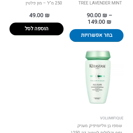
TREE LAVENDER MINT
250 מ"ל – מון פלטין
49.00
₪
90.00
₪
–
149.00
₪
הוספה לסל
בחר אפשרויות
למוצר
זה
יש
מספר
סוגים.
ניתן
לבחור
את
האפשרויות
בעמוד
VOLUMIFIQUE
המוצר
שמפו בן ווליומיפיק מעניק
נפח וקלילות לשיער דק 250\