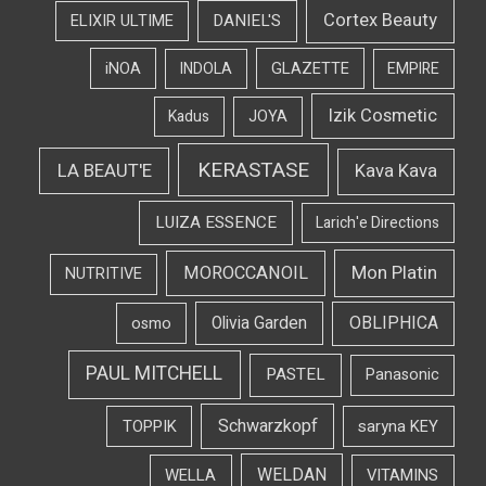
Cortex Beauty
DANIEL'S
ELIXIR ULTIME
iNOA
INDOLA
GLAZETTE
EMPIRE
Izik Cosmetic
Kadus
JOYA
KERASTASE
LA BEAUT'E
Kava Kava
LUIZA ESSENCE
Larich'e Directions
Mon Platin
MOROCCANOIL
NUTRITIVE
OBLIPHICA
Olivia Garden
osmo
PAUL MITCHELL
PASTEL
Panasonic
Schwarzkopf
TOPPIK
saryna KEY
WELDAN
WELLA
VITAMINS