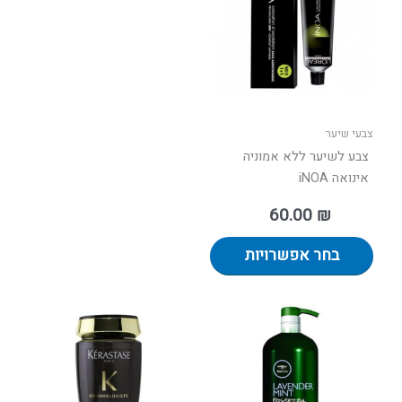
מספר
סוגים.
ניתן
לבחור
את
האפשרויות
בעמוד
צבעי שיער
המוצר
צבע לשיער ללא אמוניה
אינואה iNOA
60.00
₪
בחר אפשרויות
טווח
למוצר
מחירים:
זה
יש
עד
מספר
סוגים.