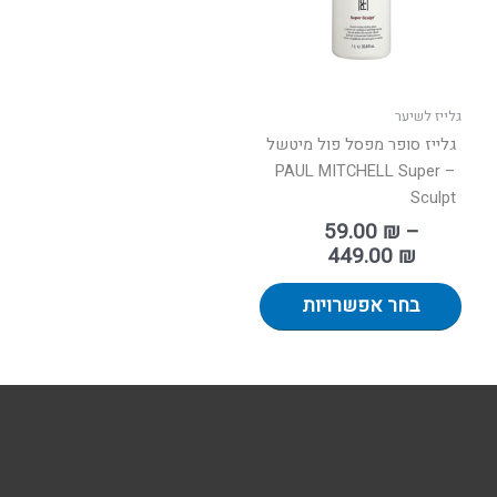
ניתן
לבחור
את
האפשרויות
בעמוד
גלייז לשיער
המוצר
גלייז סופר מפסל פול מיטשל
– PAUL MITCHELL Super
Sculpt
59.00
₪
–
449.00
₪
בחר אפשרויות