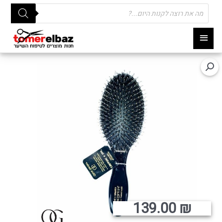
Products
search
תפריט
ראשי
139.00
₪