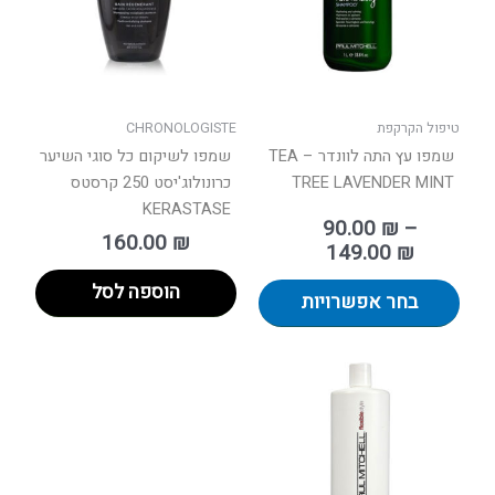
ניתן
לבחור
את
האפשרויות
בעמוד
טיפול הקרקפת
CHRONOLOGISTE
המוצר
שמפו עץ התה לוונדר – TEA
שמפו לשיקום כל סוגי השיער
TREE LAVENDER MINT
כרונולוג'יסט 250 קרסטס
KERASTASE
90.00
₪
–
160.00
₪
149.00
₪
הוספה לסל
בחר אפשרויות
טווח
למוצר
מחירים:
זה
יש
עד
מספר
סוגים.