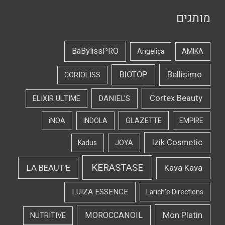
מותגים
BaBylissPRO
Angelica
AMIKA
Bellisimo
BIOTOP
CORIOLISS
Cortex Beauty
DANIEL'S
ELIXIR ULTIME
iNOA
INDOLA
GLAZETTE
EMPIRE
Izik Cosmetic
Kadus
JOYA
KERASTASE
LA BEAUT'E
Kava Kava
LUIZA ESSENCE
Larich'e Directions
Mon Platin
MOROCCANOIL
NUTRITIVE