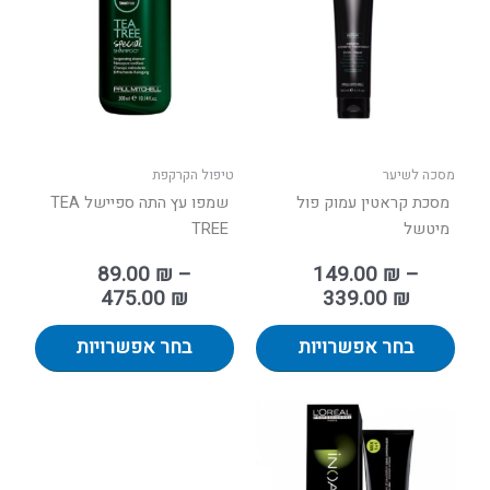
עד
עד
מספר
מספר
סוגים.
סוגים.
ניתן
ניתן
לבחור
לבחור
את
את
האפשרויות
האפשר
בעמוד
בעמוד
מסכה לשיער
טיפול הקרקפת
המוצר
המוצר
מסכת קראטין עמוק פול
שמפו עץ התה ספיישל TEA
מיטשל
TREE
89.00
₪
–
149.00
₪
–
475.00
₪
339.00
₪
בחר אפשרויות
בחר אפשרויות
למוצר
זה
יש