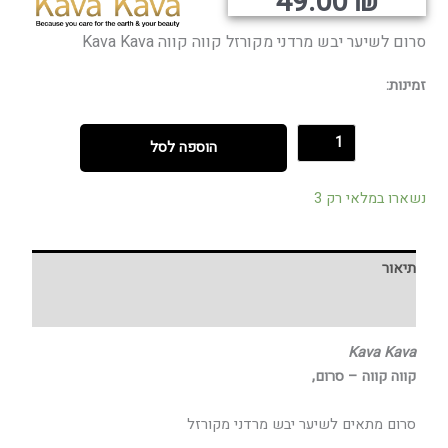
קורי
נוכחי
49.00
₪
היה:
הוא:
סרום לשיער יבש מרדני מקורזל קווה קווה Kava Kava
זמינות:
הוספה לסל
נשארו במלאי רק 3
תיאור
חוות דעת (0)
Kava Kava
קווה קווה – סרום,
סרום מתאים לשיער יבש מרדני מקורזל