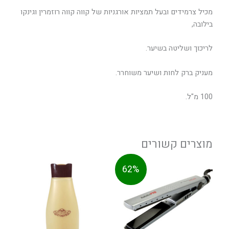
מכיל צרמידים ובעל תמציות אורגניות של קווה קווה רוזמרין וגינקו
בילובה,
לריכוך ושליטה בשיער.
מעניק ברק לחות ושיער משוחרר.
100 מ"ל.
מוצרים קשורים
המחיר
המחיר
62%
המקורי
הנוכחי
היה:
הוא:
449.0