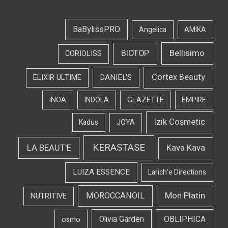
BaBylissPRO
Angelica
AMIKA
Bellisimo
BIOTOP
CORIOLISS
Cortex Beauty
DANIEL'S
ELIXIR ULTIME
iNOA
INDOLA
GLAZETTE
EMPIRE
Izik Cosmetic
Kadus
JOYA
KERASTASE
LA BEAUT'E
Kava Kava
LUIZA ESSENCE
Larich'e Directions
Mon Platin
MOROCCANOIL
NUTRITIVE
OBLIPHICA
Olivia Garden
osmo