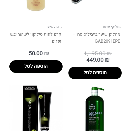
מחליקי שיער
קרם לשיער
מחליק שיער בייביליס פרו –
קרם לחות סיליקון לשיער יבש
BAB2091EPE
ופגום
50.00
₪
1,195.00
₪
449.00
₪
הוספה לסל
הוספה לסל
טווח
למוצר
למוצר
מחירים:
זה
זה
יש
יש
עד
מספר
מספר
סוגים.
סוגים.
ניתן
ניתן
לבחור
לבחור