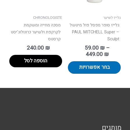
את
האפשרויות
בעמוד
גלייז לשיער
CHRONOLOGISTE
המוצר
גלייז סופר מפסל פול מיטשל
מסכה מחייה ומשקמת
– PAUL MITCHELL Super
לקרקפת ולשיער כרונולוג'יסט
Sculpt
קרסטס
240.00
₪
59.00
₪
–
449.00
₪
הוספה לסל
בחר אפשרויות
מותגים