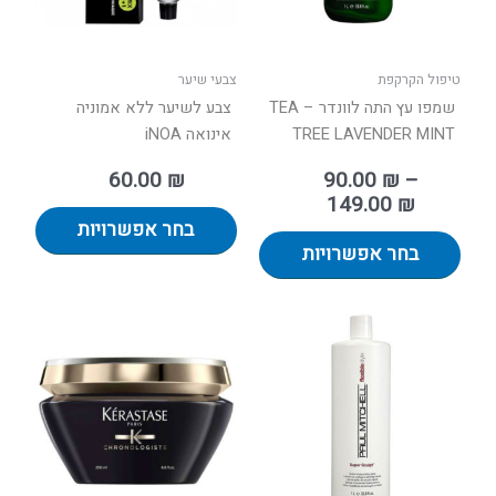
את
את
האפשרויות
האפשר
בעמוד
בעמוד
טיפול הקרקפת
צבעי שיער
המוצר
המוצר
שמפו עץ התה לוונדר – TEA
צבע לשיער ללא אמוניה
TREE LAVENDER MINT
אינואה iNOA
60.00
₪
90.00
₪
–
149.00
₪
בחר אפשרויות
בחר אפשרויות
טווח
למוצר
מחירים:
זה
יש
עד
מספר
סוגים.
ניתן
לבחור