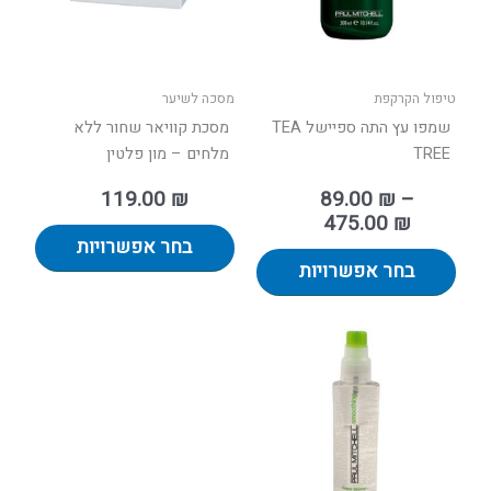
לבחור
לבחור
את
את
האפשרויות
האפשר
בעמוד
בעמוד
טיפול הקרקפת
מסכה לשיער
המוצר
המוצר
שמפו עץ התה ספיישל TEA
מסכת קוויאר שחור ללא
TREE
מלחים – מון פלטין
119.00
₪
89.00
₪
–
475.00
₪
בחר אפשרויות
בחר אפשרויות
טווח
למוצר
מחירים:
זה
יש
עד
מספר
סוגים.
ניתן