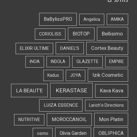
BaBylissPRO
Angelica
AMIKA
Bellisimo
BIOTOP
CORIOLISS
Cortex Beauty
DANIEL'S
ELIXIR ULTIME
iNOA
INDOLA
GLAZETTE
EMPIRE
Izik Cosmetic
Kadus
JOYA
KERASTASE
LA BEAUT'E
Kava Kava
LUIZA ESSENCE
Larich'e Directions
Mon Platin
MOROCCANOIL
NUTRITIVE
OBLIPHICA
Olivia Garden
osmo