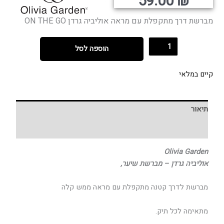
קורי
נוכחי
59.00
₪
היה:
הוא:
מברשת דרך מתקפלת עם מראה אוליביה גרדן ON THE GO
הוספה לסל
קיים במלאי
תיאור
חוות דעת (0)
Olivia Garden
אוליביה גרדן – מברשת שיער,
מברשת לדרך קטנה מתקפלת עם מראה ממש קלה
מתאימה לכל תיק.