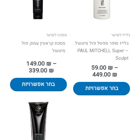
ניתן
ניתן
לבחור
לבחור
את
את
האפשרויות
האפשר
בעמוד
בעמוד
גלייז לשיער
מסכה לשיער
המוצר
המוצר
גלייז סופר מפסל פול מיטשל
מסכת קראטין עמוק פול
– PAUL MITCHELL Super
מיטשל
Sculpt
149.00
₪
–
59.00
₪
–
339.00
₪
449.00
₪
בחר אפשרויות
בחר אפשרויות
טווח
למוצר
מחירים:
זה
יש
עד
מספר
סוגים.