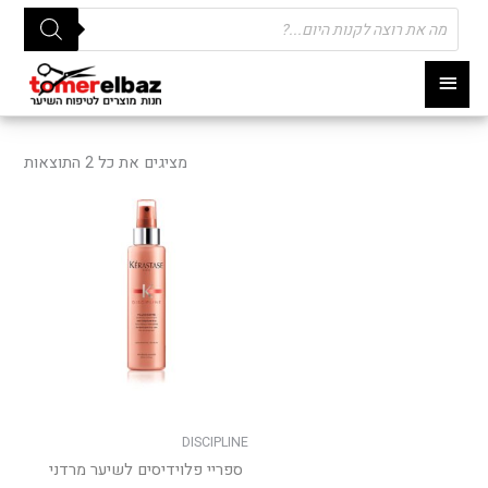
Products
search
תפריט
ראשי
ממוי
לפי
מציגים את כל ⁦2⁩ התוצאות
פופו
למוצר
זה
יש
מספר
סוגים.
ניתן
לבחור
את
האפשרו
בעמוד
DISCIPLINE
המוצר
ספריי פלוידיסים לשיער מרדני