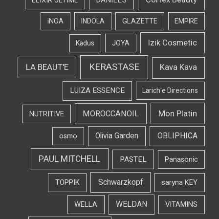
ELIXIR ULTIME
iNOA
INDOLA
GLAZETTE
EMPIRE
Izik Cosmetic
Kadus
JOYA
KERASTASE
LA BEAUT'E
Kava Kava
LUIZA ESSENCE
Larich'e Directions
Mon Platin
MOROCCANOIL
NUTRITIVE
OBLIPHICA
Olivia Garden
osmo
PAUL MITCHELL
PASTEL
Panasonic
Schwarzkopf
TOPPIK
saryna KEY
WELDAN
WELLA
VITAMINS