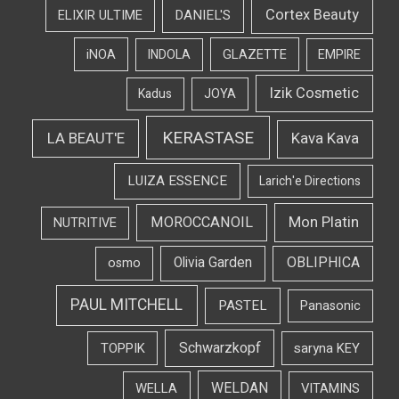
Cortex Beauty
DANIEL'S
ELIXIR ULTIME
iNOA
INDOLA
GLAZETTE
EMPIRE
Izik Cosmetic
Kadus
JOYA
KERASTASE
LA BEAUT'E
Kava Kava
LUIZA ESSENCE
Larich'e Directions
Mon Platin
MOROCCANOIL
NUTRITIVE
OBLIPHICA
Olivia Garden
osmo
PAUL MITCHELL
PASTEL
Panasonic
Schwarzkopf
TOPPIK
saryna KEY
WELDAN
WELLA
VITAMINS