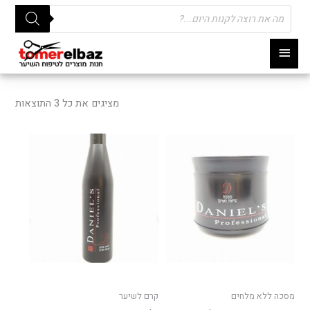
Products
search
תפריט
ראשי
ממוי
לפי
מציגים את כל ⁦3⁩ התוצאות
פופו
מסכה ללא מלחים
קרם לשיער