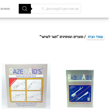
Products
מותגים
search
עמוד הבית
/ מוצרים המתויגים “תער לשיער”