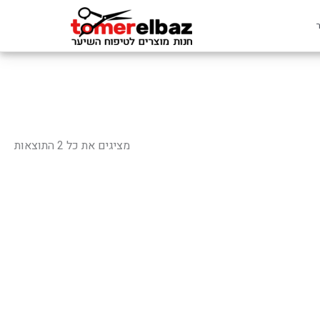
ממוי
לפי
מציגים את כל ⁦2⁩ התוצאות
פופ