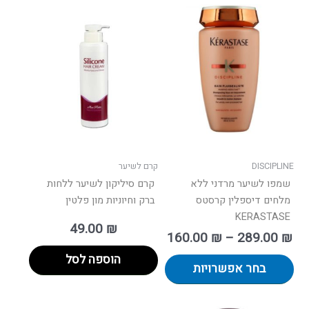
וח
למוצר
ם:
זה
יש
עד
מספר
סוגים.
ניתן
לבחור
את
האפשרויות
בעמוד
DISCIPLINE
קרם לשיער
המוצר
שמפו לשיער מרדני ללא
קרם סיליקון לשיער ללחות
מלחים דיספלין קרסטס
ברק וחיוניות מון פלטין
KERASTASE
49.00
₪
160.00
₪
–
289.00
₪
הוספה לסל
בחר אפשרויות