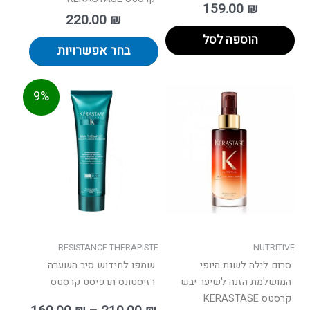
159.00
₪
220.00
₪
הוספה לסל
בחר אפשרויות
טווח
למוצר
9%
מחירים:
זה
יש
עד
מספר
סוגים.
ניתן
לבחור
את
האפשרו
בעמוד
RESISTANCE THERAPISTE
NUTRITIVE
המוצר
סרום לילה לשנת היופי
שמפו לחידוש סיב השערה
המושלמת הזנה לשיער יבש
רזיסטונס תרפיסט קרסטס
קרסטס KERASTASE