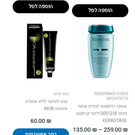
הוספה לסל
הוספה לסל
וח
למוצר
למוצר
ם:
זה
זה
יש
יש
עד
מספר
מספר
סוגים.
סוגים.
ניתן
ניתן
לבחור
לבחור
את
את
האפשרויות
האפשרו
בעמוד
בעמוד
RESISTANCE FORCE
צבעי שיער
המוצר
המוצר
ARCHITECTE
צבע לשיער ללא אמוניה
שמפו רזיסטנס לבניית שיער
אינואה iNOA
פגום 250\500\ליטר קרסטס
60.00
₪
KERASTASE
135.00
₪
–
259.00
₪
בחר אפשרויות