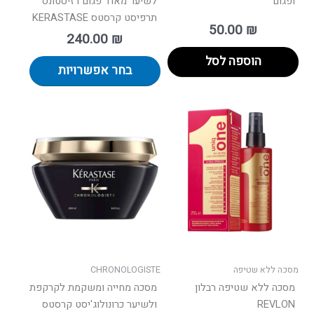
ופגום
לשיער מאוד פגום רזיסטונס
תרפיסט קרסטס KERASTASE
50.00
₪
240.00
₪
הוספה לסל
בחר אפשרויות
למוצר
זה
יש
מספר
סוגים.
ניתן
לבחור
את
האפשרויות
בעמוד
מסכה ללא שטיפה
CHRONOLOGISTE
המוצר
מסכה ללא שטיפה רבלון
מסכה מחייה ומשקמת לקרקפת
REVLON
ולשיער כרונולוג'יסט קרסטס