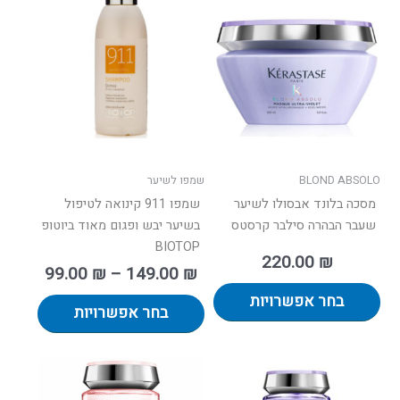
זה
זה
יש
יש
עד
מספר
מספר
סוגים.
סוגים.
ניתן
ניתן
לבחור
לבחור
את
את
האפשרויות
האפשרו
בעמוד
בעמוד
BLOND ABSOLO
שמפו לשיער
המוצר
המוצר
מסכה בלונד אבסולו לשיער
שמפו 911 קינואה לטיפול
שעבר הבהרה סילבר קרסטס
בשיער יבש ופגום מאוד ביוטופ
BIOTOP
220.00
₪
99.00
₪
–
149.00
₪
בחר אפשרויות
בחר אפשרויות
וח
למוצר
ם:
זה