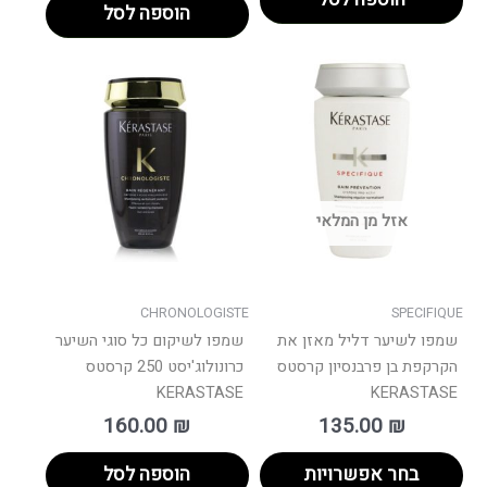
הוספה לסל
למוצר
זה
יש
מספר
סוגים.
ניתן
אזל מן המלאי
לבחור
את
האפשרויות
בעמוד
CHRONOLOGISTE
SPECIFIQUE
המוצר
שמפו לשיער דליל מאזן את
שמפו לשיקום כל סוגי השיער
הקרקפת בן פרבנסיון קרסטס
כרונולוג'יסט 250 קרסטס
KERASTASE
KERASTASE
160.00
₪
135.00
₪
בחר אפשרויות
הוספה לסל