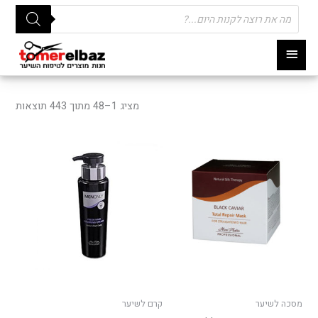
Products
search
תפריט
ראשי
מציג 1–48 מתוך 443 תוצאות
למוצר
זה
יש
מספר
סוגים.
ניתן
לבחור
את
האפשרויות
בעמוד
מסכה לשיער
קרם לשיער
המוצר