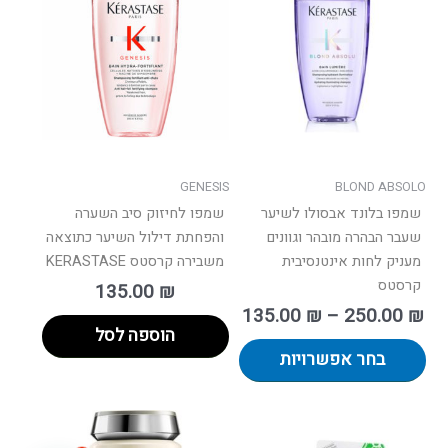
יש
עד
מספר
סוגים.
ניתן
לבחור
את
האפשרויות
בעמוד
GENESIS
BLOND ABSOLO
המוצר
שמפו בלונד אבסולו לשיער
שמפו לחיזוק סיב השערה
שעבר הבהרה מובהר וגוונים
והפחתת דילול השיער כתוצאה
מעניק לחות אינטנסיבית
משבירה קרסטס KERASTASE
קרסטס
135.00
₪
135.00
₪
–
250.00
₪
הוספה לסל
בחר אפשרויות
טווח
למוצר
מחירים:
זה