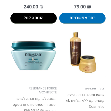
240.00
₪
79.00
₪
בחר אפשרויות
הוספה לסל
למוצר
זה
יש
מספר
סוגים.
ניתן
לבחור
את
האפשרו
בעמוד
חבילות ומבצעים
RESISTANCE FORCE
המוצר
ARCHITECTE
שמפו ומסכה הודיה אייזיק
מסכה לשיקום והגנה לשיער
קוסמטיקס ללא מלחים Izik
פגום רזיסטנס פורס ארכיטקט
Cosmetic
קרסטס KERASTASE