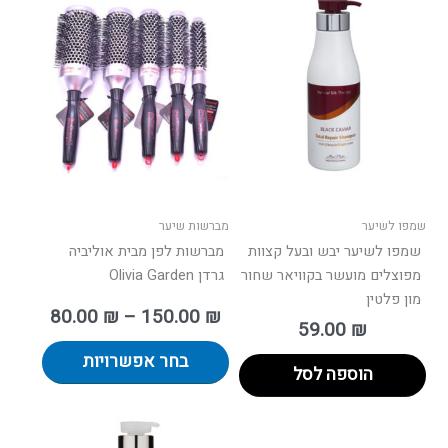
טווח
למוצר
מחירים:
זה
יש
עד
מספר
סוגים.
ניתן
לבחור
את
האפשרו
בעמוד
שמפו לשיער
מברשות שיער
המוצר
שמפו לשיער יבש ובעל קצוות
מברשות לפן מבית אוליביה
מפוצלים מועשר בקוויאר שחור
גרדן Olivia Garden
מון פלטין
80.00
₪
–
150.00
₪
59.00
₪
בחר אפשרויות
הוספה לסל
טווח
למוצר
למוצר
מחירים: