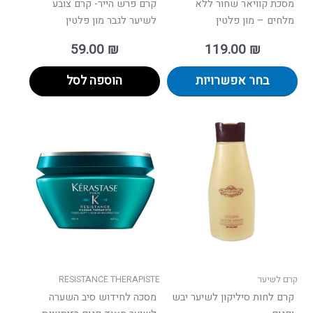
מסכת קוויאר שחור ללא
קרם פרש הייר- קרם צובע
מלחים – מון פלטין
לשיער לגבר מון פלטין
59.00
₪
119.00
₪
בחר אפשרויות
הוספה לסל
למוצר
זה
יש
מספר
סוגים.
ניתן
לבחור
את
האפשרו
בעמוד
קרם לשיער
RESISTANCE THERAPISTE
המוצר
קרם לחות סיליקון לשיער יבש
מסכה לחידוש סיב השערה