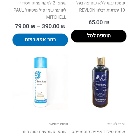
המוצר
שמפו יבש ללא שטיפה בעל
שמפו 2 לניקוי עמוק ויסודי
10 יתרונות רבלון REVLON
לשיער שמן פול מיטשל PAUL
MITCHELL
65.00
₪
79.00
₪
–
390.00
₪
הוספה לסל
בחר אפשרויות
שמפו לשיער
שמפו לשיער
שמפו סילבר אייזיק קוסמטיקס
שמפו קשקשים קווה קווה