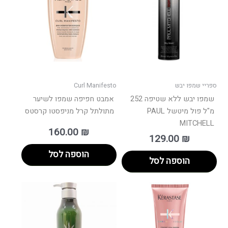
ספריי שמפו יבש
Curl Manifesto
שמפו יבש ללא שטיפה 252
אמבט חפיפה שמפו לשיער
מ"ל פול מיטשל PAUL
מתולתל קרל מניפסטו קרסטס
MITCHELL
160.00
₪
129.00
₪
הוספה לסל
הוספה לסל
טווח
למוצר
מחירים:
זה
יש
עד
מספר