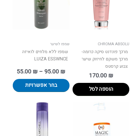
סוגים.
ניתן
לבחור
את
האפשרו
בעמוד
CHROMA ABSOLU
שמפו לשיער
המוצר
מרכך פונדנט סיקה כרומה-
שמפו ללא מלחים לואיזה
מרכך משקם לחיזוק שיער
LUIZA ESSWNCE
צבוע קרסטס
55.00
₪
–
95.00
₪
170.00
₪
בחר אפשרויות
הוספה לסל
טווח
טווח
למוצר
למוצר
רים:
מחירים:
זה
זה
יש
יש
עד
עד
מספר
מספר
סוגים.
סוגים.