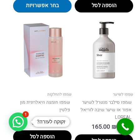
הוספה לסל
בחר אפשרויות
שמפו לשיער
שמפו להחלקות
שמפו סילבר מנטרל לשיער
שמפו חומצה היאלרונית מון
אפור או שיער שיבה לוריאל
פלטין
1
LOREAL
זקוקה לעזרה?
99.00
₪
165.00
₪
הוספה לסל