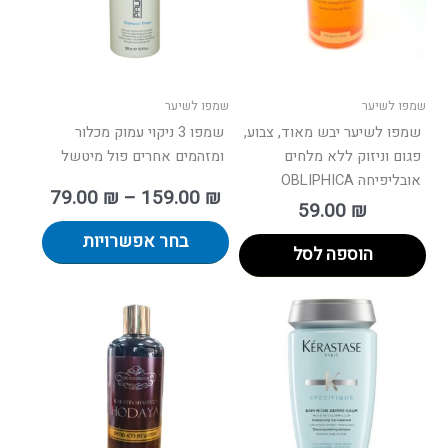
ניתן
לבחור
את
האפשרו
בעמוד
שמפו לשיער
שמפו לשיער
המוצר
שמפו לשיער יבש מאוד, צבוע,
שמפו 3 ניקוי עמוק מכלור
פגום וניזוק ללא מלחים
ומזהמים אחרים פול מיטשל
אובליפיחה OBLIPHICA
79.00
₪
–
159.00
₪
59.00
₪
בחר אפשרויות
הוספה לסל