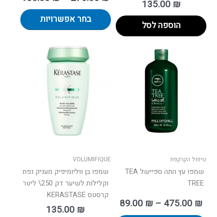
135.00
₪
בחר אפשרויות
הוספה לסל
ווח
למוצר
למוצר
ים:
זה
זה
יש
יש
עד
מספר
מספר
סוגים.
סוגים.
ניתן
ניתן
לבחור
לבחור
את
את
האפשרויות
האפשרו
בעמוד
בעמוד
טיפול הקרקפת
VOLUMIFIQUE
המוצר
המוצר
שמפו עץ התה ספיישל TEA
שמפו בן ווליומיפיק מעניק נפח
TREE
וקלילות לשיער דק 250\ ליטר
קרסטס KERASTASE
89.00
₪
–
475.00
₪
135.00
₪