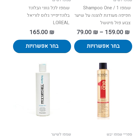
המוצר
המוצר
שמפו 1 / Shampoo One
שמפו לכל גווני הבלונד
חפיפה מעודנת להגנה על שיער
בלונדיפייר גלוס לוריאל
צבוע פול מיטשל
LOREAL
165.00
₪
79.00
₪
–
159.00
₪
בחר אפשרויות
בחר אפשרויות
טווח
למוצר
מחירים:
זה
יש
עד
מספר
סוגים.
ניתן
לבחור
את
האפשרו
בעמוד
ספריי שמפו יבש
שמפו לשיער