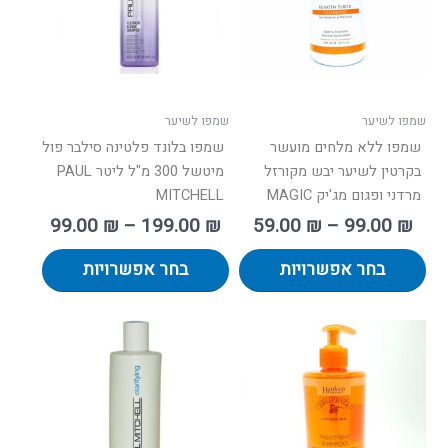
ניתן
ניתן
לבחור
לבחור
את
את
האפשרויות
האפשרו
בעמוד
בעמוד
שמפו לשיער
שמפו לשיער
המוצר
המוצר
שמפו ללא מלחים מועשר
שמפו בלונד פלטינה סילבר פול
בקרטין לשיער יבש מקורזל
מיטשל 300 מ"ל ליטר PAUL
מרדני ופגום מג'יק MAGIC
MITCHELL
99.00
₪
–
199.00
₪
59.00
₪
–
99.00
₪
בחר אפשרויות
בחר אפשרויות
טווח
למוצר
מחירים:
זה
יש
עד
מספר
סוגים.