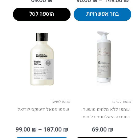
69.00
₪
90.00
₪
–
149.00
₪
בחר אפשרויות
הוספה לסל
טווח
למוצר
מחירים:
זה
יש
עד
מספר
סוגים.
ניתן
לבחור
את
האפשרו
בעמוד
שמפו לשיער
שמפו לשיער
המוצר
שמפו ללא מלחים מועשר
שמפו מטאל דיטוקס לוריאל
בחומצה היאלרונית בליסימו
99.00
₪
–
187.00
₪
69.00
₪