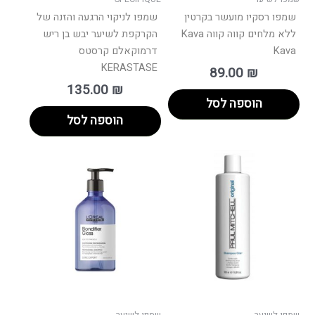
שמפו רסקיו מועשר בקרטין
שמפו לניקוי הרגעה והזנה של
ללא מלחים קווה קווה Kava
הקרקפת לשיער יבש בן ריש
Kava
דרמוקאלם קרסטס
KERASTASE
89.00
₪
135.00
₪
הוספה לסל
הוספה לסל
ווח
למוצר
למוצר
ים:
זה
זה
יש
יש
עד
מספר
מספר
סוגים.
סוגים.
ניתן
ניתן
לבחור
לבחור
את
את
האפשרויות
האפשרו
בעמוד
בעמוד
שמפו לשיער
שמפו לשיער