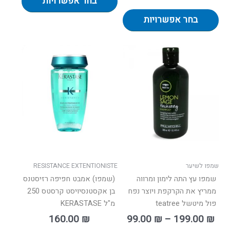
בחר אפשרויות
בחר אפשרויות
ווח
למוצר
למוצר
ים:
זה
זה
יש
יש
עד
מספר
מספר
סוגים.
סוגים.
ניתן
ניתן
לבחור
לבחור
את
את
האפשרויות
האפשרו
בעמוד
בעמוד
שמפו לשיער
RESISTANCE EXTENTIONISTE
המוצר
המוצר
שמפו עץ התה לימון ומרווה
(שמפו) אמבט חפיפה רזיסטנס
ממריץ את הקרקפת ויוצר נפח
בן אקסטנסיויסט קרסטס 250
פול מיטשל teatree
מ"ל KERASTASE
160.00
₪
99.00
₪
–
199.00
₪