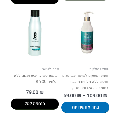
ווח
למוצר
ים:
זה
יש
עד
מספר
סוגים.
ניתן
לבחור
את
האפשרויות
בעמוד
שמפו להחלקות
שמפו לשיער
המוצר
שמפו משקם לשיער יבש פגום
שמפו לשיער יבש ופגום ללא
וחלש ללא מלחים מועשר
מלחים B YOU
בחומצה היאלרונית מגיק
79.00
₪
59.00
₪
–
109.00
₪
הוספה לסל
בחר אפשרויות