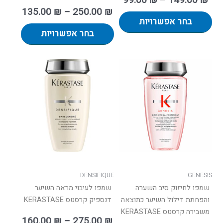
135.00
₪
–
250.00
₪
בחר אפשרויות
בחר אפשרויות
טווח
למוצר
מחירים:
זה
יש
עד
מספר
סוגים.
ניתן
לבחור
את
האפשרו
בעמוד
DENSIFIQUE
GENESIS
המוצר
שמפו לחיזוק סיב השערה
שמפו לעיבוי מראה השיער
והפחתת דילול השיער כתוצאה
דנספיק קרסטס KERASTASE
משבירה קרסטס KERASTASE
160.00
₪
–
275.00
₪