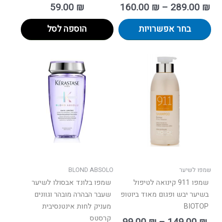
59.00
₪
160.00
₪
–
289.00
₪
בחר אפשרויות
הוספה לסל
ווח
טווח
למוצר
למוצר
ים:
מחירים:
זה
זה
יש
יש
עד
עד
מספר
מספר
סוגים.
סוגים.
ניתן
ניתן
לבחור
לבחור
את
את
האפשרויות
האפשרו
בעמוד
בעמוד
שמפו לשיער
BLOND ABSOLO
המוצר
המוצר
שמפו 911 קינואה לטיפול
שמפו בלונד אבסולו לשיער
בשיער יבש ופגום מאוד ביוטופ
שעבר הבהרה מובהר וגוונים
BIOTOP
מעניק לחות אינטנסיבית
קרסטס
99.00
₪
–
149.00
₪