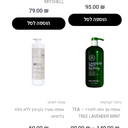
MITCHELL
95.00
₪
79.00
₪
הוספה לסל
הוספה לסל
ווח
למוצר
ים:
זה
יש
עד
מספר
סוגים.
ניתן
לבחור
את
האפשרויות
בעמוד
טיפול הקרקפת
שמפו לשיער
המוצר
שמפו עץ התה לוונדר – TEA
שמפו עשיר בקרטין ללא מלח
TREE LAVENDER MINT
בליסימו