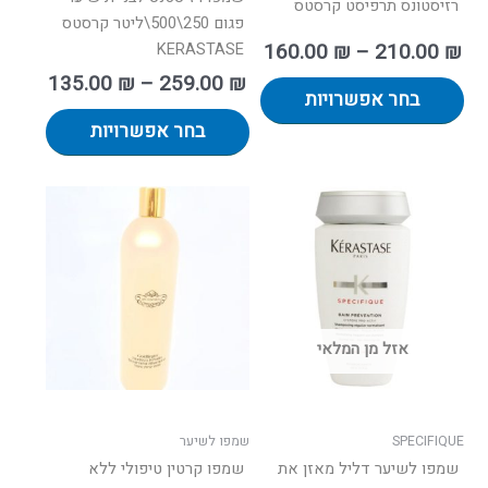
רזיסטונס תרפיסט קרסטס
פגום 250\500\ליטר קרסטס
160.00
₪
–
210.00
₪
KERASTASE
135.00
₪
–
259.00
₪
בחר אפשרויות
בחר אפשרויות
למוצר
זה
יש
מספר
סוגים.
ניתן
אזל מן המלאי
לבחור
את
האפשרויות
בעמוד
SPECIFIQUE
שמפו לשיער
המוצר
שמפו לשיער דליל מאזן את
שמפו קרטין טיפולי ללא