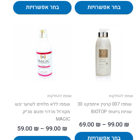
בחר אפשרויות
בחר אפשרויות
טווח
טווח
למוצר
למוצר
רים:
מחירים:
זה
זה
יש
יש
עד
עד
מספר
מספר
סוגים.
סוגים.
ניתן
ניתן
לבחור
לבחור
את
את
האפשרויות
האפשרו
בעמוד
בעמוד
שמפו להחלקות
שמפו להחלקות
המוצר
המוצר
שמפו 007 קרטין אימפקט 30
שמפו ללא מלחים לשיער יבש
שניות ביוטופ BIOTOP
מקורזל מרדני ופגום מג'יק
MAGIC
69.00
₪
–
99.00
₪
59.00
₪
–
99.00
₪
בחר אפשרויות