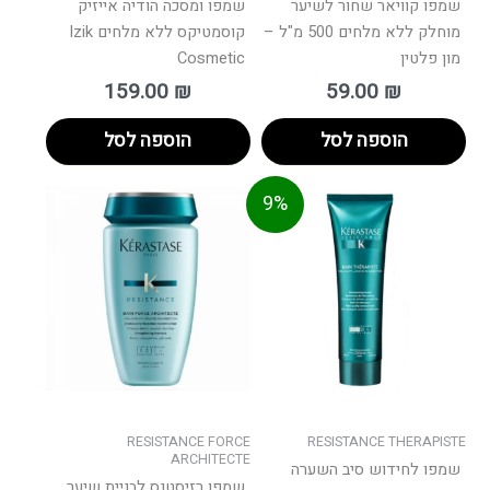
שמפו קוויאר שחור לשיער
שמפו ומסכה הודיה אייזיק
מוחלק ללא מלחים 500 מ"ל –
קוסמטיקס ללא מלחים Izik
מון פלטין
Cosmetic
159.00
₪
59.00
₪
הוספה לסל
הוספה לסל
וח
טווח
למוצר
למוצר
9%
ם:
מחירים:
זה
זה
יש
יש
עד
עד
מספר
מספר
סוגים.
סוגים.
ניתן
ניתן
לבחור
לבחור
את
את
האפשרויות
האפשרו
בעמוד
בעמוד
RESISTANCE FORCE
RESISTANCE THERAPISTE
המוצר
המוצר
ARCHITECTE
שמפו לחידוש סיב השערה
שמפו רזיסטנס לבניית שיער