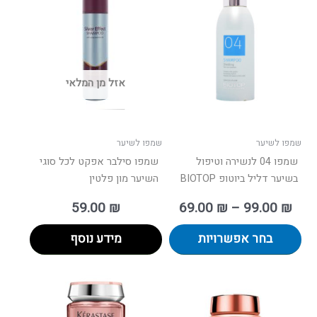
זה
יש
עד
מספר
סוגים.
ניתן
אזל מן המלאי
לבחור
את
האפשרויות
בעמוד
שמפו לשיער
שמפו לשיער
המוצר
שמפו 04 לנשירה וטיפול
שמפו סילבר אפקט לכל סוגי
בשיער דליל ביוטופ BIOTOP
השיער מון פלטין
59.00
₪
69.00
₪
–
99.00
₪
בחר אפשרויות
מידע נוסף
טווח
למוצר
למוצר
מחירים:
זה
זה
יש
יש