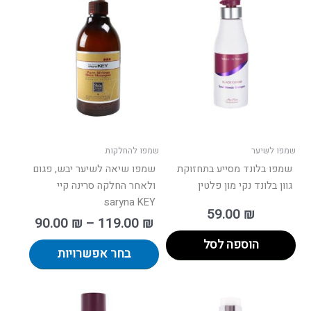
מחירים:
זה
יש
עד
מספר
סוגים.
ניתן
לבחור
את
האפשרו
בעמוד
שמפו לשיער
שמפו להחלקות
המוצר
שמפו בלונד מסייע בתחזוקת
שמפו שיאה לשיער יבש, פגום
גוון בלונד נקי מון פלטין
ולאחר החלקה סרינה קיי
saryna KEY
59.00
₪
90.00
₪
–
119.00
₪
הוספה לסל
בחר אפשרויות
טווח
למוצר
רים: