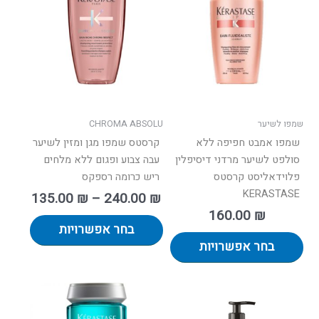
עד
מספר
מספר
סוגים.
סוגים.
ניתן
ניתן
לבחור
לבחור
את
את
האפשרויות
האפשרו
בעמוד
בעמוד
שמפו לשיער
CHROMA ABSOLU
המוצר
המוצר
שמפו אמבט חפיפה ללא
קרסטס שמפו מגן ומזין לשיער
סולפט לשיער מרדני דיסיפלין
עבה צבוע ופגום ללא מלחים
פלוידאליסט קרסטס
ריש כרומה רספקס
KERASTASE
135.00
₪
–
240.00
₪
160.00
₪
בחר אפשרויות
בחר אפשרויות
למוצר
זה