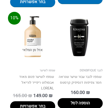
בחר אפשרויות
המחיר
המחיר
למוצר
10%
הנוכחי
המקורי
זה
הוא:
היה:
יש
165.00 ₪.
149.00 ₪.
מספר
סוגים.
ניתן
אזל מן המלאי
לבחור
את
האפשרויות
בעמוד
לגבר DENSIFIQUE
שמפו לשיער
המוצר
שמפו לגבר עבור שיער שנראה
שמפו לשיער פגום מאוד
חסר צפיפות דנסיפיק קרסטס
אבסולוט ריפייר לוריאל
LOREAL
160.00
₪
165.00
₪
149.00
₪
הוספה לסל
בחר אפשרויות