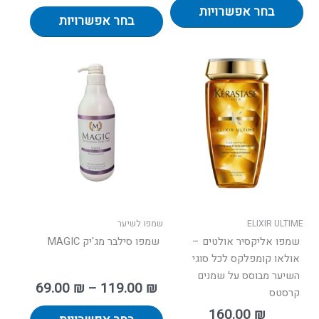
בחר אפשרויות
בחר אפשרויות
טווח
למוצר
למוצר
מחירים:
זה
זה
יש
יש
עד
מספר
מספר
סוגים.
סוגים.
ניתן
ניתן
לבחור
לבחור
את
את
האפשרויות
האפשרו
בעמוד
בעמוד
ELIXIR ULTIME
שמפו לשיער
המוצר
המוצר
שמפו אליקסיר אולטים –
שמפו סילבר מג'יק MAGIC
אולאו קומפלקס לכל סוגי
השיער מבוסס על שמנים
69.00
₪
–
119.00
₪
קרסטס
160.00
₪