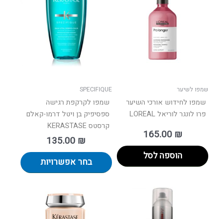
יש
מספר
סוגים.
ניתן
לבחור
את
האפשרו
בעמוד
שמפו לשיער
SPECIFIQUE
המוצר
שמפו לחידוש אורכי השיער
שמפו לקרקפת רגישה
פרו לונגר לוריאל LOREAL
ספסיפיק בן ויטל דרמו-קאלם
קרסטס KERASTASE
165.00
₪
135.00
₪
הוספה לסל
בחר אפשרויות