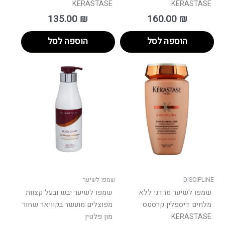
KERASTASE
KERASTASE
135.00
₪
160.00
₪
הוספה לסל
הוספה לסל
וח
למוצר
ם:
זה
יש
עד
מספר
סוגים.
ניתן
לבחור
את
האפשרויות
בעמוד
DISCIPLINE
שמפו לשיער
המוצר
שמפו לשיער מרדני ללא
שמפו לשיער יבש ובעל קצוות
מלחים דיספלין קרסטס
מפוצלים מועשר בקוויאר שחור
KERASTASE
מון פלטין