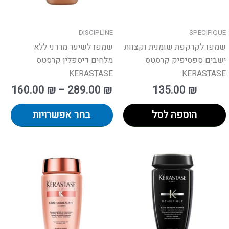
את
האפ
בעמ
DISCIPLINE
SPECIFIQUE
המו
שמפו לקרקפת שומנית וקצוות
שמפו לשיער מרדני ללא
ישבים ספסיפיק קרסטס
מלחים דיספלין קרסטס
KERASTASE
KERASTASE
160.00
₪
–
289.00
₪
135.00
₪
הוספה לסל
בחר אפשרויות
וצר
למו
זה
יש
פר
מספ
ים.
סוגי
ן
ניתן
חור
לבח