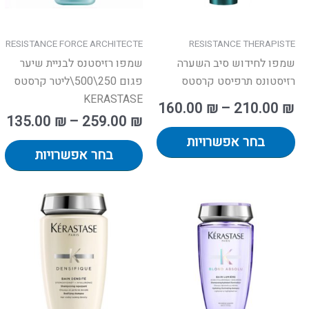
את
א
האפשרויות
ה
בעמוד
ב
RESISTANCE FORCE ARCHITECTE
RESISTANCE THERAPISTE
המוצר
ה
שמפו לחידוש סיב השערה
שמפו רזיסטנס לבניית שיער
רזיסטונס תרפיסט קרסטס
פגום 250\500\ליטר קרסטס
KERASTASE
160.00
₪
–
210.00
₪
135.00
₪
–
259.00
₪
בחר אפשרויות
בחר אפשרויות
וח
טווח
למוצר
למ
ם:
מחירים:
זה
זה
יש
י
ד
עד
מספר
מ
סוגים.
סו
ניתן
ני
לבחור
לב