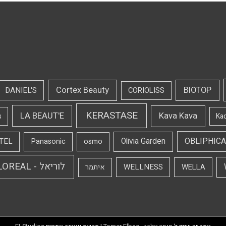
Cortex Beauty
BIOTOP
DANIEL'S
CORIOLISS
KERASTASE
LA BEAUT'E
Kava Kava
s
Ka
OBLIPHICA
TEL
Olivia Garden
Panasonic
osmo
לוריאל - LOREAL
WELLNESS
WELLA
איתמר