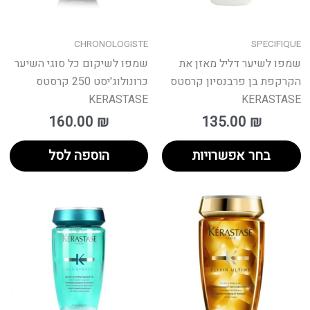
ת
את
אפשרויות
האפשרויות
עמוד
בעמוד
CHRONOLOGISTE
SPECIFIQUE
מוצר
המוצר
שמפו לשיער דליל מאזן את
שמפו לשיקום כל סוגי השיער
הקרקפת בן פרבנסיון קרסטס
כרונולוג'יסט 250 קרסטס
KERASTASE
KERASTASE
160.00
₪
135.00
₪
בחר אפשרויות
הוספה לסל
וצר
למוצר
למ
זה
זה
ש
יש
יש
ספר
מספר
מס
גים.
סוגים.
סוג
תן
ניתן
נית
חור
לבחור
לב