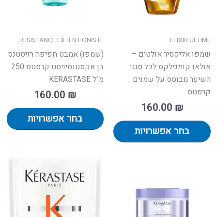
ת
את
את
אפשרויות
האפשרויות
הא
עמוד
בעמוד
בע
RESISTANCE EXTENTIONISTE
ELIXIR ULTIME
מוצר
המוצר
המ
שמפו אליקסיר אולטים –
(שמפו) אמבט חפיפה רזיסטנס
אולאו קומפלקס לכל סוגי
בן אקסטנסיויסט קרסטס 250
השיער מבוסס על שמנים
מ"ל KERASTASE
קרסטס
160.00
₪
160.00
₪
בחר אפשרויות
בחר אפשרויות