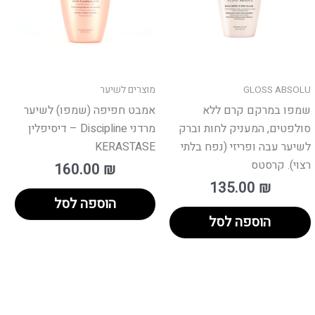
GLOSS ABSOLU
מוצרים לשיער
שמפו במרקם קרם ללא
אמבט חפיפה (שמפו) לשיער
סולפטים, המעניק לחות וברק
מרדני Discipline – דיסיפלין
לשיער עבה ופריזי (נפח בלתי
KERASTASE
רצוי). קרסטס
160.00
₪
135.00
₪
הוספה לסל
הוספה לסל