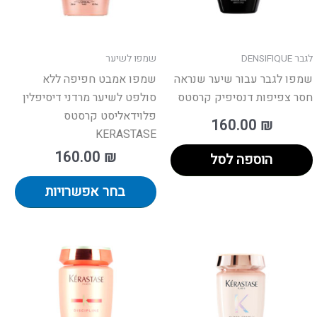
את
פשרויות
האפ
מוד
בעמ
לגבר DENSIFIQUE
שמפו לשיער
וצר
המו
שמפו לגבר עבור שיער שנראה
שמפו אמבט חפיפה ללא
חסר צפיפות דנסיפיק קרסטס
סולפט לשיער מרדני דיסיפלין
פלוידאליסט קרסטס
160.00
₪
KERASTASE
160.00
₪
הוספה לסל
בחר אפשרויות