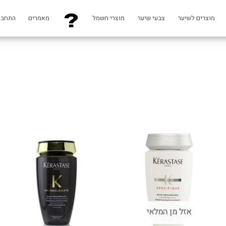
מוצרים לשיער
צבעי שיער
מוצרי חשמל
מאמרים
התחבר
וצר
למוצר
זה
ש
יש
ספר
מספר
גים.
סוגים.
תן
ניתן
אזל מן המלאי
חור
לבחור