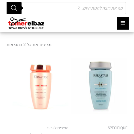
Products
search
תפריט
ראשי
ממוי
לפי
מציגים את כל ⁦2⁩ התוצאות
פופו
SPECIFIQUE
מוצרים לשיער