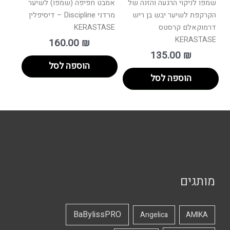
שמפו לניקוי הרגעה והזנה של
אמבט חפיפה (שמפו) לשיער
הקרקפת לשיער יבש בן ריש
מרדני Discipline – דיסיפלין
דרמוקאלם קרסטס
KERASTASE
KERASTASE
160.00
₪
135.00
₪
הוספה לסל
הוספה לסל
מותגים
BaBylissPRO
Angelica
AMIKA