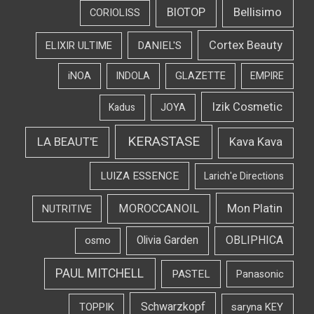
Bellisimo
BIOTOP
CORIOLISS
Cortex Beauty
DANIEL'S
ELIXIR ULTIME
iNOA
INDOLA
GLAZETTE
EMPIRE
Izik Cosmetic
Kadus
JOYA
KERASTASE
LA BEAUT'E
Kava Kava
LUIZA ESSENCE
Larich'e Directions
Mon Platin
MOROCCANOIL
NUTRITIVE
OBLIPHICA
Olivia Garden
osmo
PAUL MITCHELL
PASTEL
Panasonic
Schwarzkopf
TOPPIK
saryna KEY