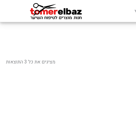
ממוי
לפי
מציגים את כל ⁦3⁩ התוצאות
פופ