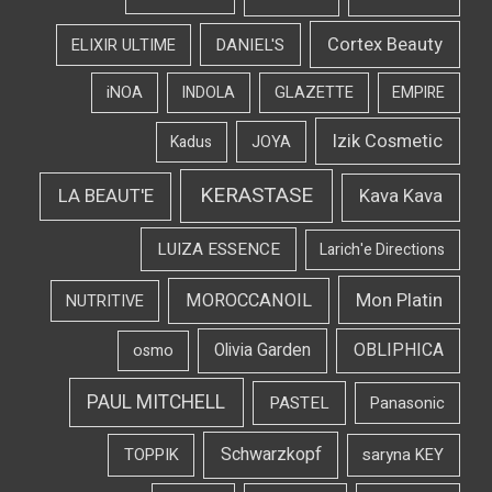
Cortex Beauty
DANIEL'S
ELIXIR ULTIME
iNOA
INDOLA
GLAZETTE
EMPIRE
Izik Cosmetic
Kadus
JOYA
KERASTASE
LA BEAUT'E
Kava Kava
LUIZA ESSENCE
Larich'e Directions
Mon Platin
MOROCCANOIL
NUTRITIVE
OBLIPHICA
Olivia Garden
osmo
PAUL MITCHELL
PASTEL
Panasonic
Schwarzkopf
TOPPIK
saryna KEY