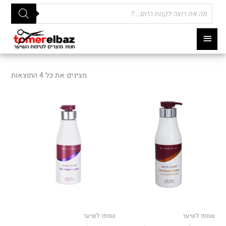
Products
search
תפריט
ראשי
ממוי
לפי
מציגים את כל ⁦4⁩ התוצאות
פופו
שמפו לשיער
שמפו לשיער