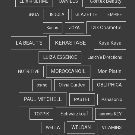
Cortex Beauty
DANIEL'S
ELIXIR ULTIME
iNOA
INDOLA
GLAZETTE
EMPIRE
Izik Cosmetic
Kadus
JOYA
KERASTASE
LA BEAUT'E
Kava Kava
LUIZA ESSENCE
Larich'e Directions
Mon Platin
MOROCCANOIL
NUTRITIVE
OBLIPHICA
Olivia Garden
osmo
PAUL MITCHELL
PASTEL
Panasonic
Schwarzkopf
TOPPIK
saryna KEY
WELDAN
WELLA
VITAMINS