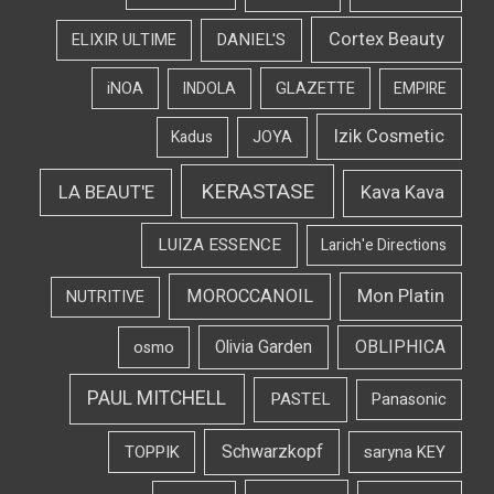
Cortex Beauty
DANIEL'S
ELIXIR ULTIME
iNOA
INDOLA
GLAZETTE
EMPIRE
Izik Cosmetic
Kadus
JOYA
KERASTASE
LA BEAUT'E
Kava Kava
LUIZA ESSENCE
Larich'e Directions
Mon Platin
MOROCCANOIL
NUTRITIVE
OBLIPHICA
Olivia Garden
osmo
PAUL MITCHELL
PASTEL
Panasonic
Schwarzkopf
TOPPIK
saryna KEY