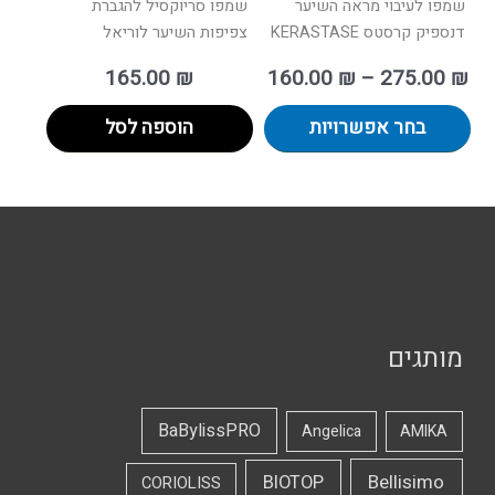
שמפו לעיבוי מראה השיער
שמפו סריוקסיל להגברת
דנספיק קרסטס KERASTASE
צפיפות השיער לוריאל
165.00
₪
160.00
₪
–
275.00
₪
בחר אפשרויות
הוספה לסל
מותגים
BaBylissPRO
Angelica
AMIKA
Bellisimo
BIOTOP
CORIOLISS