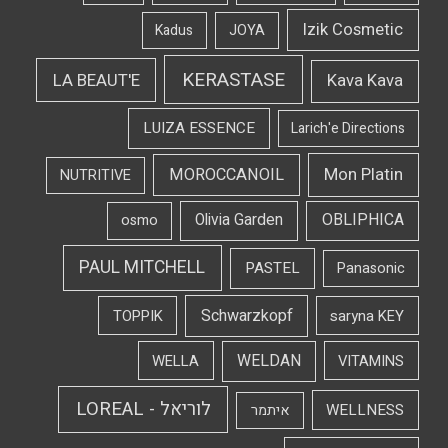
Izik Cosmetic
Kadus
JOYA
KERASTASE
LA BEAUT'E
Kava Kava
LUIZA ESSENCE
Larich'e Directions
Mon Platin
MOROCCANOIL
NUTRITIVE
OBLIPHICA
Olivia Garden
osmo
PAUL MITCHELL
PASTEL
Panasonic
Schwarzkopf
TOPPIK
saryna KEY
WELDAN
WELLA
VITAMINS
לוריאל - LOREAL
WELLNESS
איתמר