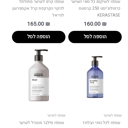
שמפו לשיקום כל סוגי השיער
שמפו קרם לשיער מתולתל
כרונולוג'יסט 250 קרסטס
לניקוי הקרקפת קרל אקספרשן
KERASTASE
לוריאל
165.00
₪
160.00
₪
הוספה לסל
הוספה לסל
למוצר
זה
יש
מספר
סוגים.
ניתן
לבחור
את
האפשרויות
בעמוד
שמפו לשיער
שמפו לשיער
המוצר
שמפו לכל גווני הבלונד
שמפו סילבר מנטרל לשיער