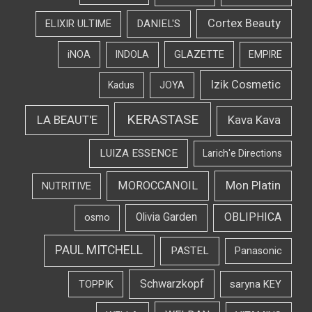
Cortex Beauty
DANIEL'S
ELIXIR ULTIME
iNOA
INDOLA
GLAZETTE
EMPIRE
Izik Cosmetic
Kadus
JOYA
KERASTASE
LA BEAUT'E
Kava Kava
LUIZA ESSENCE
Larich'e Directions
Mon Platin
MOROCCANOIL
NUTRITIVE
OBLIPHICA
Olivia Garden
osmo
PAUL MITCHELL
PASTEL
Panasonic
Schwarzkopf
TOPPIK
saryna KEY