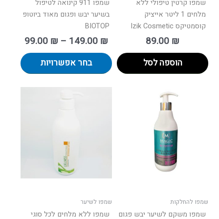
שמפו קרטין טיפולי ללא
שמפו 911 קינואה לטיפול
מלחים 1 ליטר אייציק
בשיער יבש ופגום מאוד ביוטופ
קוסמטיקס Izik Cosmetic
BIOTOP
99.00
₪
–
149.00
₪
89.00
₪
הוספה לסל
בחר אפשרויות
ווח
למוצר
ים:
זה
יש
עד
מספר
סוגים.
ניתן
לבחור
את
האפשרויות
בעמוד
שמפו להחלקות
שמפו לשיער
המוצר
שמפו משקם לשיער יבש פגום
שמפו ללא מלחים לכל סוגי