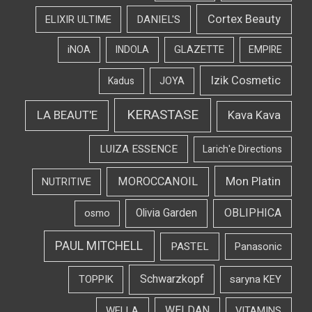
Cortex Beauty
DANIEL'S
ELIXIR ULTIME
iNOA
INDOLA
GLAZETTE
EMPIRE
Izik Cosmetic
Kadus
JOYA
KERASTASE
LA BEAUT'E
Kava Kava
LUIZA ESSENCE
Larich'e Directions
Mon Platin
MOROCCANOIL
NUTRITIVE
OBLIPHICA
Olivia Garden
osmo
PAUL MITCHELL
PASTEL
Panasonic
Schwarzkopf
TOPPIK
saryna KEY
WELDAN
WELLA
VITAMINS