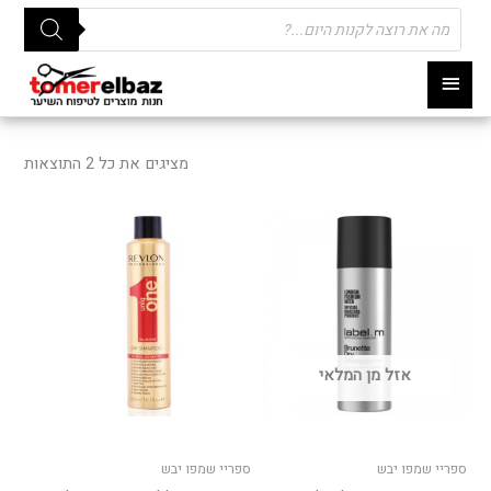
Products
search
תפריט
ראשי
ממוי
לפי
מציגים את כל ⁦2⁩ התוצאות
פופו
אזל מן המלאי
ספריי שמפו יבש
ספריי שמפו יבש