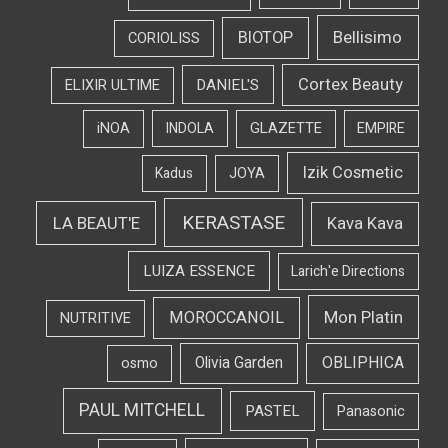
Bellisimo
BIOTOP
CORIOLISS
Cortex Beauty
DANIEL'S
ELIXIR ULTIME
iNOA
INDOLA
GLAZETTE
EMPIRE
Izik Cosmetic
Kadus
JOYA
KERASTASE
LA BEAUT'E
Kava Kava
LUIZA ESSENCE
Larich'e Directions
Mon Platin
MOROCCANOIL
NUTRITIVE
OBLIPHICA
Olivia Garden
osmo
PAUL MITCHELL
PASTEL
Panasonic