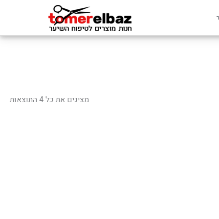
ממוי
לפי
מציגים את כל ⁦4⁩ התוצאות
פופ