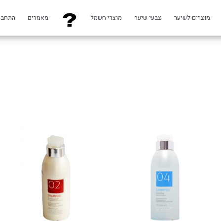
מוצרים לשיער
צבעי שיער
מוצרי חשמל
מאמרים
התחבר
וח
למוצר
ם:
זה
יש
עד
מספר
סוגים.
ניתן
לבחור