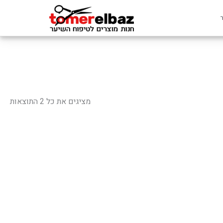
ממוי
לפי
מציגים את כל ⁦2⁩ התוצאות
פופ