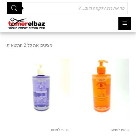
Products
search
תפריט
ראשי
ממוי
לפי
מציגים את כל ⁦2⁩ התוצאות
פופו
שמפו לשיער
שמפו לשיער