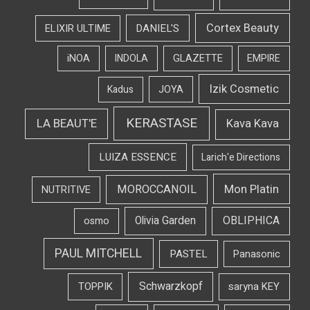
Cortex Beauty
DANIEL'S
ELIXIR ULTIME
iNOA
INDOLA
GLAZETTE
EMPIRE
Izik Cosmetic
Kadus
JOYA
KERASTASE
LA BEAUT'E
Kava Kava
LUIZA ESSENCE
Larich'e Directions
Mon Platin
MOROCCANOIL
NUTRITIVE
OBLIPHICA
Olivia Garden
osmo
PAUL MITCHELL
PASTEL
Panasonic
Schwarzkopf
TOPPIK
saryna KEY