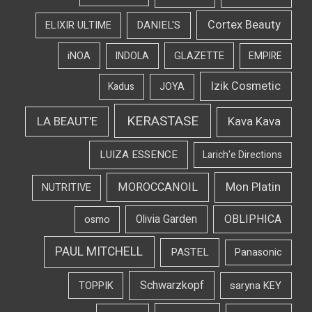
Cortex Beauty
DANIEL'S
ELIXIR ULTIME
iNOA
INDOLA
GLAZETTE
EMPIRE
Izik Cosmetic
Kadus
JOYA
KERASTASE
LA BEAUT'E
Kava Kava
LUIZA ESSENCE
Larich'e Directions
Mon Platin
MOROCCANOIL
NUTRITIVE
OBLIPHICA
Olivia Garden
osmo
PAUL MITCHELL
PASTEL
Panasonic
Schwarzkopf
TOPPIK
saryna KEY