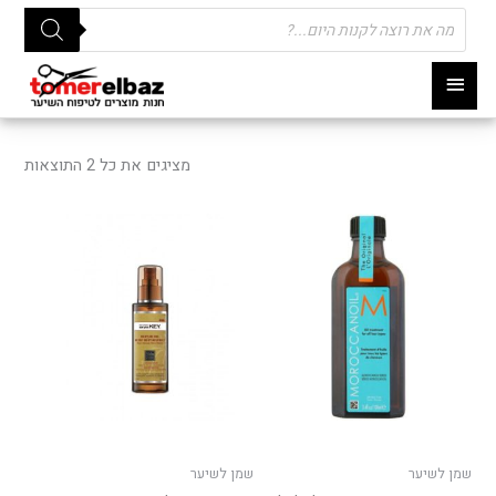
Products
search
תפריט
ראשי
ממוי
לפי
מציגים את כל ⁦2⁩ התוצאות
פופו
למוצר
זה
יש
מספר
סוגים.
ניתן
לבחור
את
האפשרויות
בעמוד
שמן לשיער
שמן לשיער
המוצר