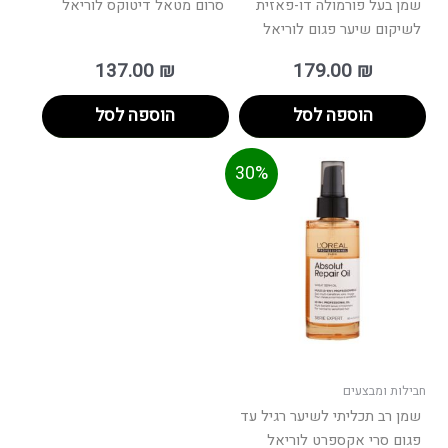
שמן בעל פורמולה דו-פאזית
סרום מטאל דיטוקס לוריאל
לשיקום שיער פגום לוריאל
137.00
₪
179.00
₪
הוספה לסל
הוספה לסל
חיר
המחיר
30%
וכחי
המקורי
הוא:
היה:
170.00 ₪.
חבילות ומבצעים
שמן רב תכליתי לשיער רגיל עד
פגום סרי אקספרט לוריאל