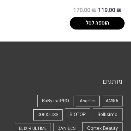
170.00
₪
119.00
₪
הוספה לסל
מותגים
BaBylissPRO
Angelica
AMIKA
Bellisimo
BIOTOP
CORIOLISS
Cortex Beauty
DANIEL'S
ELIXIR ULTIME