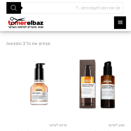
Products
search
תפריט
ראשי
ממוי
לפי
מציגים את כל ⁦3⁩ התוצאות
פופו
שמן לשיער
סרום לשיער