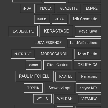
iNOA
INDOLA
GLAZETTE
EMPIRE
Izik Cosmetic
Kadus
JOYA
KERASTASE
LA BEAUT'E
Kava Kava
LUIZA ESSENCE
Larich'e Directions
Mon Platin
MOROCCANOIL
NUTRITIVE
OBLIPHICA
Olivia Garden
osmo
PAUL MITCHELL
PASTEL
Panasonic
Schwarzkopf
TOPPIK
saryna KEY
WELDAN
WELLA
VITAMINS