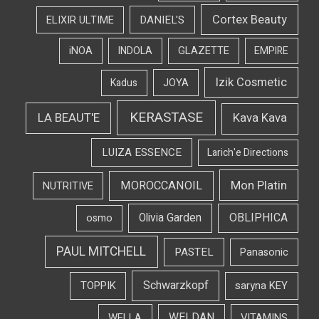
Cortex Beauty
DANIEL'S
ELIXIR ULTIME
iNOA
INDOLA
GLAZETTE
EMPIRE
Izik Cosmetic
Kadus
JOYA
KERASTASE
LA BEAUT'E
Kava Kava
LUIZA ESSENCE
Larich'e Directions
Mon Platin
MOROCCANOIL
NUTRITIVE
OBLIPHICA
Olivia Garden
osmo
PAUL MITCHELL
PASTEL
Panasonic
Schwarzkopf
TOPPIK
saryna KEY
WELDAN
WELLA
VITAMINS