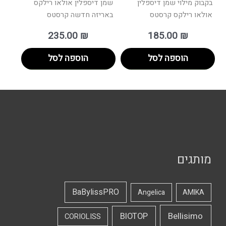
בקבוק מילוי שמן דיספלין
שמן דיספלין אולאו רילקס
אולאו רילקס קרסטס
באריזה חדשה קרסטס
235.00
₪
185.00
₪
הוספה לסל
הוספה לסל
מותגים
BaBylissPRO
Angelica
AMIKA
Bellisimo
BIOTOP
CORIOLISS