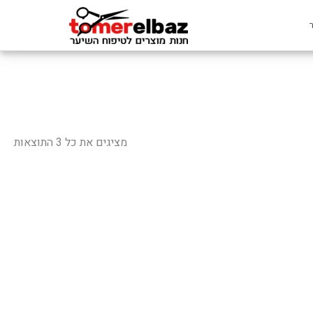
ממוי
לפי
מציגים את כל ⁦3⁩ התוצאות
פופ