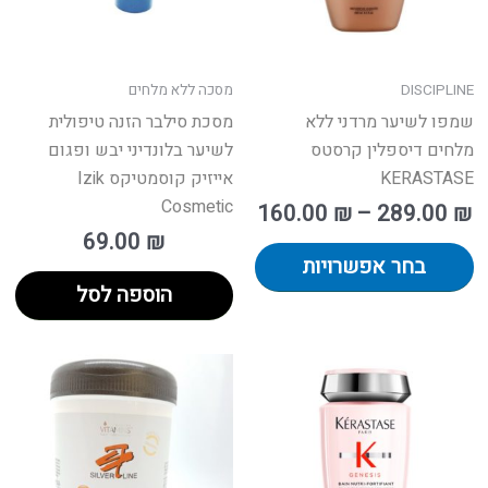
ת
את
אפשרויות
האפשרויות
עמוד
בעמוד
DISCIPLINE
מסכה ללא מלחים
מוצר
המוצר
שמפו לשיער מרדני ללא
מסכת סילבר הזנה טיפולית
מלחים דיספלין קרסטס
לשיער בלונדיני יבש ופגום
KERASTASE
אייזיק קוסמטיקס Izik
Cosmetic
160.00
₪
–
289.00
₪
69.00
₪
בחר אפשרויות
הוספה לסל
ח
למוצר
:
זה
יש
ד
מספר
סוגים.