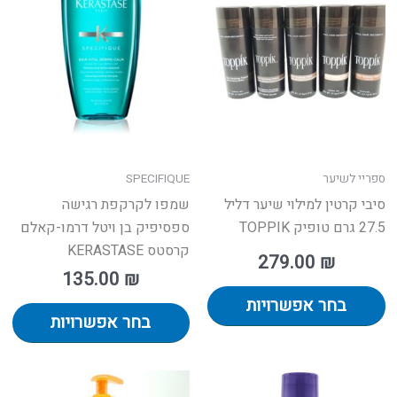
יש
יש
מספר
מס
סוגים.
סוג
ניתן
נית
לבחור
לב
את
את
האפשרויות
הא
בעמוד
בע
ספריי לשיער
SPECIFIQUE
המוצר
המ
סיבי קרטין למילוי שיער דליל
שמפו לקרקפת רגישה
27.5 גרם טופיק TOPPIK
ספסיפיק בן ויטל דרמו-קאלם
קרסטס KERASTASE
279.00
₪
135.00
₪
בחר אפשרויות
בחר אפשרויות
וח
וצר
למוצר