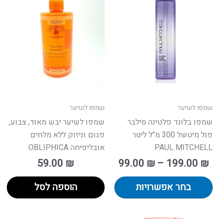
ם:
זה
ש
יש
ד
ספר
מספר
גים.
סוגים.
תן
ניתן
חור
לבחור
ת
את
אפשרויות
האפשרויות
עמוד
בעמוד
שמפו לשיער
שמפו לשיער
מוצר
המוצר
שמפו בלונד פלטינה סילבר
שמפו לשיער יבש מאוד, צבוע,
פול מיטשל 300 מ"ל ליטר
פגום וניזוק ללא מלחים
PAUL MITCHELL
אובליפיחה OBLIPHICA
59.00
₪
99.00
₪
–
199.00
₪
בחר אפשרויות
הוספה לסל