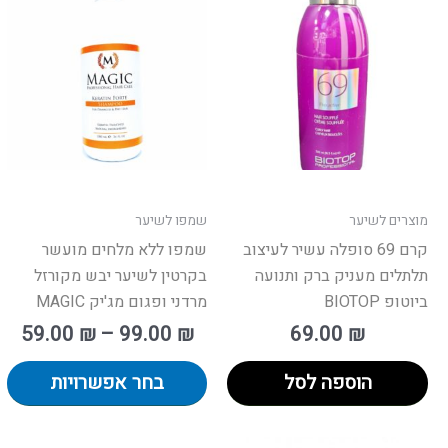
מחירים:
מחירי
זה
י
עד
ע
מ
סו
ני
לב
א
ה
ב
מוצרים לשיער
שמפו לשיער
ה
קרם 69 סופלה עשיר לעיצוב
שמפו ללא מלחים מועשר
תלתלים מעניק ברק ותנועה
בקרטין לשיער יבש מקורזל
ביוטופ BIOTOP
מרדני ופגום מג'יק MAGIC
59.00
₪
–
99.00
₪
69.00
₪
הוספה לסל
בחר אפשרויות