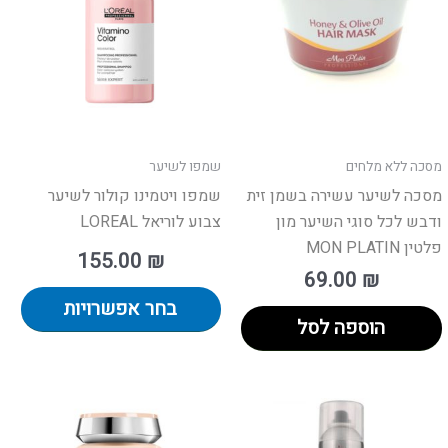
פר
מספ
ים.
סוגי
ן
ניתן
חור
לבח
את
פשרויות
האפ
מוד
בעמ
מסכה ללא מלחים
שמפו לשיער
וצר
המו
מסכה לשיער עשירה בשמן זית
שמפו ויטמינו קולור לשיער
ודבש לכל סוגי השיער מון
צבוע לוריאל LOREAL
פלטין MON PLATIN
155.00
₪
69.00
₪
בחר אפשרויות
הוספה לסל
וצר