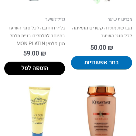
את
האפשרויות
בעמוד
מברשות שיער
גלייז לשיער
המוצר
מברשת מתירה קשרים מתאימה
גלייז חוחובה לכל סוגי השיער
לכל סוגי השיער
במיוחד לתלתלים בניית תלתל
מון פלטין MON PLATIN
50.00
₪
59.00
₪
בחר אפשרויות
הוספה לסל
ח
טווח
וצר
למוצר
:
מחירים:
זה
ש
יש
ד
עד
ספר
מספר
גים.
סוגים.
תן
ניתן
חור
לבחור