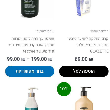
ניתן
לבח
את
האפ
בעמ
החלקת שיער
שמפו לשיער
המו
קרם החלקה לשיער טיבעי
שמפו עץ התה לימון ומרווה
מחברת גלזט איטלקי
ממריץ את הקרקפת ויוצר נפח
GLAZETTE
פול מיטשל teatree
99.00
₪
–
199.00
₪
69.00
₪
הוספה לסל
בחר אפשרויות
ר
המחיר
טווח
וצר
למוצר
למו
10%
י
המקורי
מחירים:
זה
זה
א:
היה:
יש
יש
165.00 ₪.
עד
פר
מספר
מספ