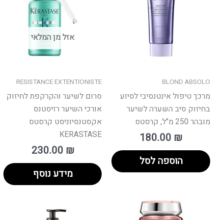
אזל מן המלאי
RESISTANCE EXTENTIONISTE
BLOND ABSOLO
מרכך טיפול אינטנסיבי לסיוע
סרום לשיער והקרקפת לחיזוק
בחיזוק סיב השערה לשיער
אורכי השיער רזיסטנס
מובהר 250 מ"ל, קרסטס
אקסטנסיוניסט קרסטס
KERASTASE
180.00
₪
230.00
₪
הוספה לסל
מידע נוסף
וח
למוצר
ם:
זה