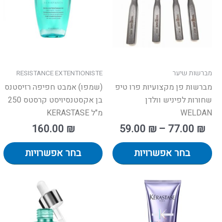
סוגים.
סו
ניתן
ני
לבחור
לב
את
א
האפשרויות
ה
בעמוד
ב
מברשות שיער
RESISTANCE EXTENTIONISTE
המוצר
ה
מברשות פן מקצועיות פרו טיפ
(שמפו) אמבט חפיפה רזיסטנס
שחורות לפיניש וולדן
בן אקסטנסיויסט קרסטס 250
WELDAN
מ"ל KERASTASE
160.00
₪
59.00
₪
–
77.00
₪
בחר אפשרויות
בחר אפשרויות