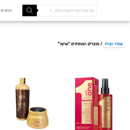
Products
מותגים
search
עמוד הבית
/ מוצרים המתויגים “שיער”
למוצר
זה
יש
מספר
סוגים.
ניתן
לבחור