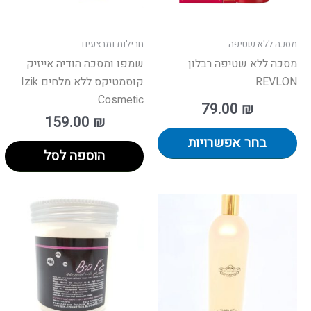
את
האפשרויות
בעמוד
מסכה ללא שטיפה
חבילות ומבצעים
המוצר
מסכה ללא שטיפה רבלון
שמפו ומסכה הודיה אייזיק
REVLON
קוסמטיקס ללא מלחים Izik
Cosmetic
79.00
₪
159.00
₪
בחר אפשרויות
הוספה לסל
טווח
טוו
למ
מחירים:
מחירים
זה
י
עד
ע
מ
סו
ני
לב