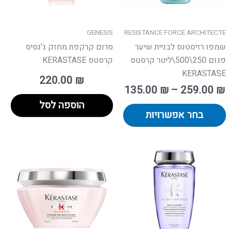
את
האפשרויות
בעמוד
GENESIS
RESISTANCE FORCE ARCHITECTE
המוצר
שמפו רזיסטנס לבניית שיער
סרום קרקפת מחזק ג'נסיס
פגום 250\500\ליטר קרסטס
קרסטס KERASTASE
KERASTASE
220.00
₪
135.00
₪
–
259.00
₪
הוספה לסל
בחר אפשרויות
למוצר
למו
זה
זה
יש
יש
מספר
מספ
סוגים.
סוגי
ניתן
ניתן
לבחור
לבח