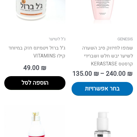
ניתן
לבחור
את
האפשרויות
בעמוד
GENESIS
ג'ל לשיער
המוצר
שמפו לחיזוק סיב השערה
ג'ל ברזל ויטמינס חזק במיוחד
לשיער יבש חלש ושברירי
קילו VITAMINS
קרסטס KERASTASE
49.00
₪
135.00
₪
–
240.00
₪
הוספה לסל
בחר אפשרויות
טווח
המחי
וצר
למ
מחירים:
הנוכח
זה
הו
ש
יש
עד
149.00 ₪.
ספר
מס