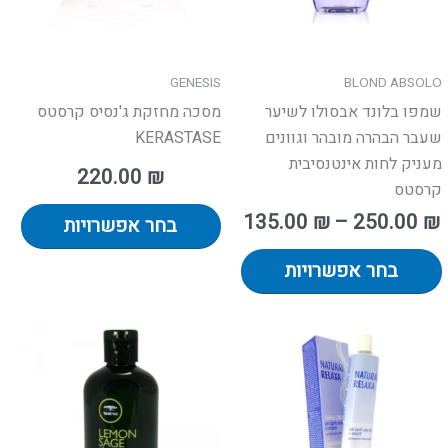
את
את
האפשרויות
האפ
בעמוד
בעמ
GENESIS
BLOND ABSOLO
המוצר
המו
שמפו בלונד אבסולו לשיער
מסכה מחזקת ג'נסיס קרסטס
שעבר הבהרה מובהר וגוונים
KERASTASE
מעניק לחות אינטנסיבית
220.00
₪
קרסטס
135.00
₪
–
250.00
₪
בחר אפשרויות
בחר אפשרויות
טווח
למו
מחירים:
זה
יש
עד
מספ
סוגי