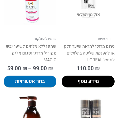
גים.
סוג
תן
נית
אזל מן המלאי
חור
לב
ת
את
אפשרויות
הא
עמוד
בע
סרום לשיער
שמפו להחלקות
מוצר
המ
סרום מרוכז למראה שיער חלק
שמפו ללא מלחים לשיער יבש
או להענקת שליטה בתלתלים
מקורזל מרדני ופגום מג'יק
לוריאל LOREAL
MAGIC
59.00
₪
–
99.00
₪
110.00
₪
מידע נוסף
בחר אפשרויות
טווח
למוצר
למ
מחירים:
זה
זה
יש
יש
עד