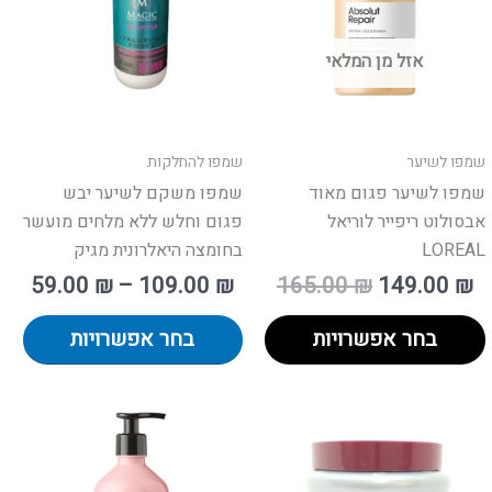
ים.
סוגים.
סוגי
ן
ניתן
ניתן
אזל מן המלאי
חור
לבחור
לבח
את
את
פשרויות
האפשרויות
האפ
מוד
בעמוד
בעמ
שמפו לשיער
שמפו להחלקות
וצר
המוצר
המו
שמפו לשיער פגום מאוד
שמפו משקם לשיער יבש
אבסולוט ריפייר לוריאל
פגום וחלש ללא מלחים מועשר
LOREAL
בחומצה היאלרונית מגיק
59.00
₪
–
109.00
₪
165.00
₪
149.00
₪
בחר אפשרויות
בחר אפשרויות
וצר
למו
זה
יש