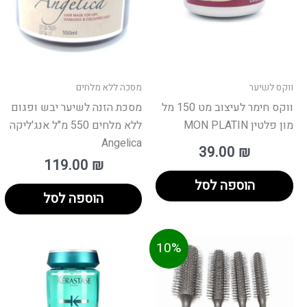
ווקס לשיער
מסכה ללא מלחים
ווקס חימר לעיצוב מט 150 מל
מסכת הזנה לשיער יבש ופגום
מון פלטין MON PLATIN
ללא מלחים 550 מ"ל אנג'ליקה
Angelica
39.00
₪
119.00
₪
הוספה לסל
הוספה לסל
ווח
למוצר
למ
10%
ים:
זה
זה
יש
י
עד
מספר
מ