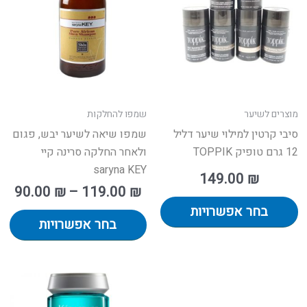
מספר
מס
סוגים.
סוג
ניתן
נית
לבחור
לב
את
את
האפשרויות
הא
בעמוד
בע
מוצרים לשיער
שמפו להחלקות
המוצר
המ
סיבי קרטין למילוי שיער דליל
שמפו שיאה לשיער יבש, פגום
12 גרם טופיק TOPPIK
ולאחר החלקה סרינה קיי
saryna KEY
149.00
₪
90.00
₪
–
119.00
₪
בחר אפשרויות
בחר אפשרויות
למוצר
למ
זה
זה