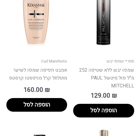
פר
ים.
ן
חור
פשרויות
מוד
ספריי שמפו יבש
Curl Manifesto
וצר
שמפו יבש ללא שטיפה 252
אמבט חפיפה שמפו לשיער
מ"ל פול מיטשל PAUL
מתולתל קרל מניפסטו קרסטס
MITCHELL
160.00
₪
129.00
₪
הוספה לסל
הוספה לסל