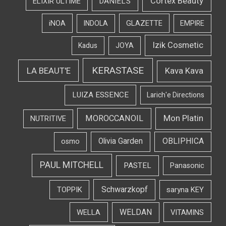
Cortex Beauty
DANIEL'S
ELIXIR ULTIME
iNOA
INDOLA
GLAZETTE
EMPIRE
Izik Cosmetic
Kadus
JOYA
KERASTASE
LA BEAUT'E
Kava Kava
LUIZA ESSENCE
Larich'e Directions
Mon Platin
MOROCCANOIL
NUTRITIVE
OBLIPHICA
Olivia Garden
osmo
PAUL MITCHELL
PASTEL
Panasonic
Schwarzkopf
TOPPIK
saryna KEY
WELDAN
WELLA
VITAMINS