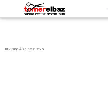
ממוי
לפי
מציגים את כל ⁦4⁩ התוצאות
פופ