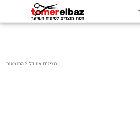
ממוי
לפי
מציגים את כל ⁦2⁩ התוצאות
פופ