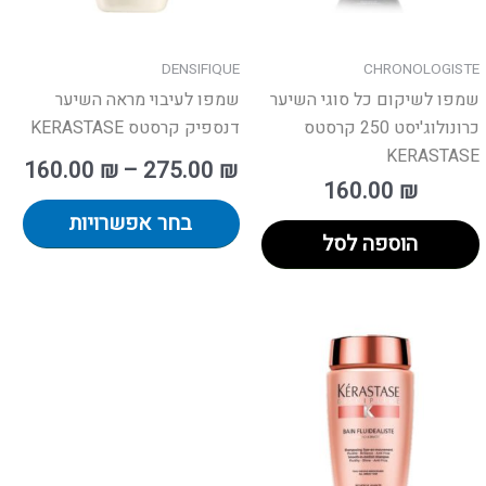
את
פשרויות
האפ
מוד
בעמ
DENSIFIQUE
CHRONOLOGISTE
וצר
המו
שמפו לשיקום כל סוגי השיער
שמפו לעיבוי מראה השיער
כרונולוג'יסט 250 קרסטס
דנספיק קרסטס KERASTASE
KERASTASE
160.00
₪
–
275.00
₪
160.00
₪
בחר אפשרויות
הוספה לסל
וצר
למוצר
זה
יש
פר
מספר
ים.
סוגים.
ן
ניתן
חור
לבחור