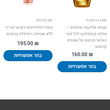
ת
את
את
אפשרויות
האפשרויות
הא
עמוד
בעמוד
בע
DISCIPLINE
ELIXIR ULTIME
מוצר
המוצר
המ
שמפו אליקסיר אולטים –
ספריי פלוידיסים לשיער מרדני
אולאו קומפלקס לכל סוגי
ללא שטיפה דיסיפלין קרסטס
השיער מבוסס על שמנים
195.00
₪
קרסטס
160.00
₪
בחר אפשרויות
בחר אפשרויות