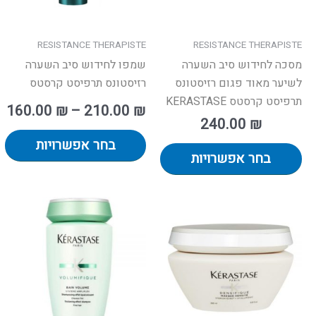
את
א
האפשרויות
ה
בעמוד
ב
RESISTANCE THERAPISTE
RESISTANCE THERAPISTE
המוצר
ה
מסכה לחידוש סיב השערה
שמפו לחידוש סיב השערה
לשיער מאוד פגום רזיסטונס
רזיסטונס תרפיסט קרסטס
תרפיסט קרסטס KERASTASE
160.00
₪
–
210.00
₪
240.00
₪
בחר אפשרויות
בחר אפשרויות
למוצר
למ
זה
זה
יש
י
מספר
מ
סוגים.
סו
ניתן
ני
לבחור
לב