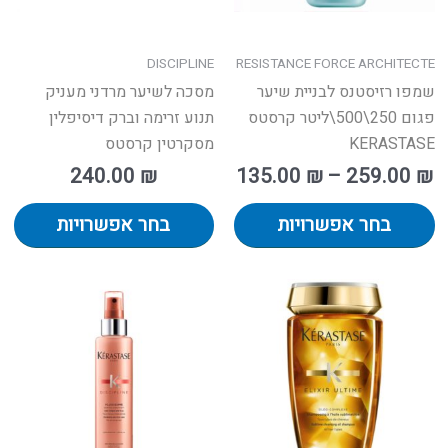
ת
את
את
אפשרויות
האפשרויות
הא
עמוד
בעמוד
בע
DISCIPLINE
RESISTANCE FORCE ARCHITECTE
מוצר
המוצר
המ
שמפו רזיסטנס לבניית שיער
מסכה לשיער מרדני מעניק
פגום 250\500\ליטר קרסטס
תנוע זרימה וברק דיסיפלין
KERASTASE
מסקרטין קרסטס
240.00
₪
135.00
₪
–
259.00
₪
בחר אפשרויות
בחר אפשרויות
וצר
למוצר
למ
זה
זה
ש
יש
יש
ספר
מספר
מס
גים.
סוגים.
סוג
תן
ניתן
נית
חור
לבחור
לב