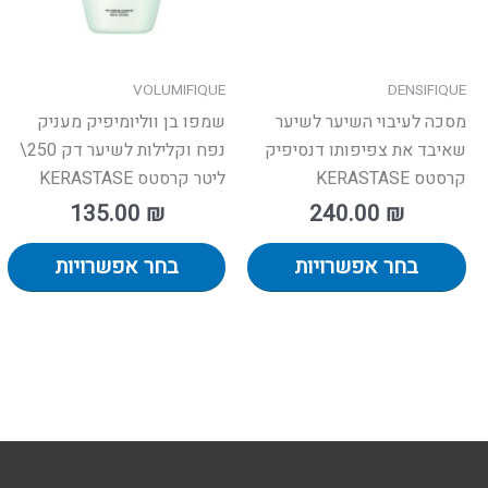
את
א
האפשרויות
ה
בעמוד
ב
VOLUMIFIQUE
DENSIFIQUE
המוצר
ה
מסכה לעיבוי השיער לשיער
שמפו בן ווליומיפיק מעניק
שאיבד את צפיפותו דנסיפיק
נפח וקלילות לשיער דק 250\
קרסטס KERASTASE
ליטר קרסטס KERASTASE
135.00
₪
240.00
₪
בחר אפשרויות
בחר אפשרויות