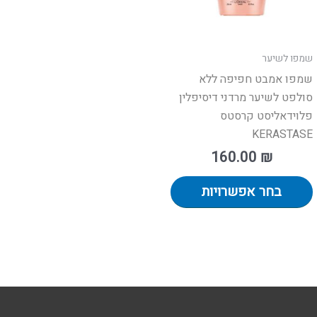
את
פשרויות
האפשרויות
מוד
בעמוד
שמפו לשיער
וצר
המוצר
שמפו אמבט חפיפה ללא
סולפט לשיער מרדני דיסיפלין
פלוידאליסט קרסטס
KERASTASE
160.00
₪
בחר אפשרויות