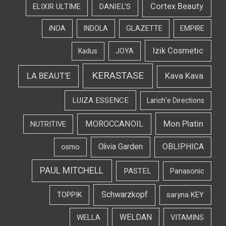
Cortex Beauty
DANIEL'S
ELIXIR ULTIME
iNOA
INDOLA
GLAZETTE
EMPIRE
Izik Cosmetic
Kadus
JOYA
KERASTASE
LA BEAUT'E
Kava Kava
LUIZA ESSENCE
Larich'e Directions
Mon Platin
MOROCCANOIL
NUTRITIVE
OBLIPHICA
Olivia Garden
osmo
PAUL MITCHELL
PASTEL
Panasonic
Schwarzkopf
TOPPIK
saryna KEY
WELDAN
WELLA
VITAMINS