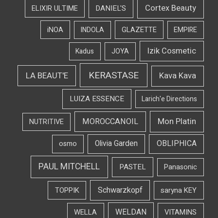
Cortex Beauty
DANIEL'S
ELIXIR ULTIME
iNOA
INDOLA
GLAZETTE
EMPIRE
Izik Cosmetic
Kadus
JOYA
KERASTASE
LA BEAUT'E
Kava Kava
LUIZA ESSENCE
Larich'e Directions
Mon Platin
MOROCCANOIL
NUTRITIVE
OBLIPHICA
Olivia Garden
osmo
PAUL MITCHELL
PASTEL
Panasonic
Schwarzkopf
TOPPIK
saryna KEY
WELDAN
WELLA
VITAMINS