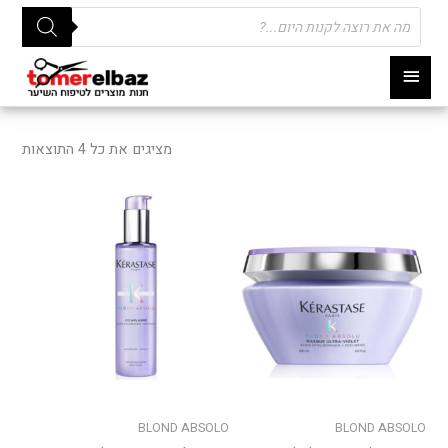
Products
search
תפריט
ראשי
ממוי
לפי
מציגים את כל ⁦4⁩ התוצאות
פופו
למוצר
זה
יש
מספר
סוגים.
ניתן
לבחור
את
האפשרויות
בעמוד
BLOND ABSOLO
BLOND ABSOLO
המוצר