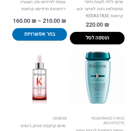
סרום לילה לשנת היופי
שמפו לחידוש סיב השערה
המושלמת הזנה לשיער יבש
רזיסטונס תרפיסט קרסטס
קרסטס KERASTASE
160.00
₪
–
210.00
₪
220.00
₪
בחר אפשרויות
הוספה לסל
וח
למוצר
ם:
זה
יש
עד
מספר
סוגים.
ניתן
לבחור
את
האפשרויות
בעמוד
GENESIS
RESISTANCE FORCE
המוצר
ARCHITECTE
סרום קרקפת מחזק ג'נסיס
שמפו רזיסטנס לבניית שיער