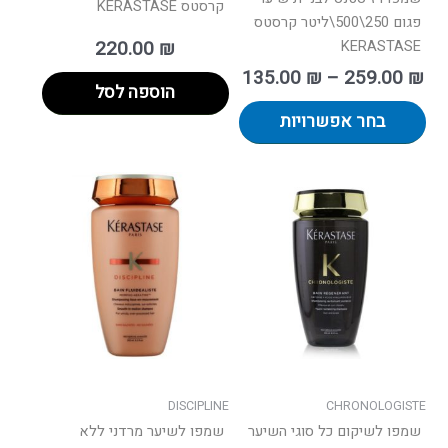
קרסטס KERASTASE
פגום 250\500\ליטר קרסטס
220.00
₪
KERASTASE
135.00
₪
–
259.00
₪
הוספה לסל
בחר אפשרויות
טווח
למוצר
מחירים:
זה
יש
עד
מספר
סוגים.
ניתן
לבחור
את
האפשרו
בעמוד
DISCIPLINE
CHRONOLOGISTE
המוצר
שמפו לשיקום כל סוגי השיער
שמפו לשיער מרדני ללא