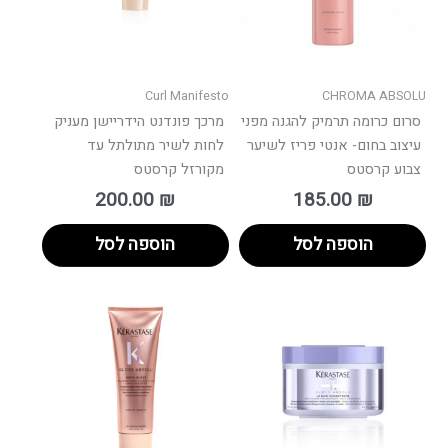
Curl Manifesto
CHROMA ABSOLU
סרום כרומה תרמיק להגנה מפני
מרכך פונדנט הידריישן מעניק
עיצוב בחום- אנטי פריז לשיער
לחות לשיר מתולתל עד
צבוע קרסטס
מקורזל קרסטס
200.00
₪
185.00
₪
הוספה לסל
הוספה לסל