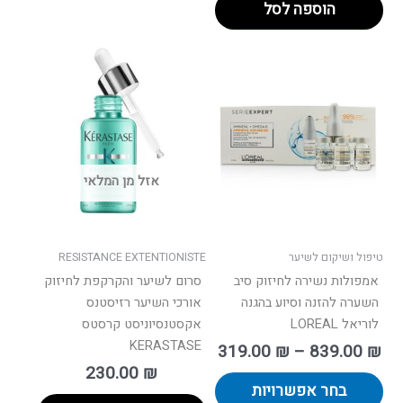
הוספה לסל
וח
למוצר
ם:
זה
יש
עד
מספר
סוגים.
ניתן
אזל מן המלאי
לבחור
את
האפשרויות
בעמוד
טיפול ושיקום לשיער
RESISTANCE EXTENTIONISTE
המוצר
אמפולות נשירה לחיזוק סיב
סרום לשיער והקרקפת לחיזוק
השערה להזנה וסיוע בהגנה
אורכי השיער רזיסטנס
לוריאל LOREAL
אקסטנסיוניסט קרסטס
KERASTASE
319.00
₪
–
839.00
₪
230.00
₪
בחר אפשרויות