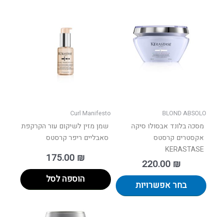
למוצר
זה
יש
מספר
סוגים.
ניתן
לבחור
את
האפשרויות
בעמוד
Curl Manifesto
BLOND ABSOLO
המוצר
מסכה בלונד אבסולו סיקה
שמן מזין לשיקום עור הקרקפת
אקסטרים קרסטס
סאבליים ריפר קרסטס
KERASTASE
175.00
₪
220.00
₪
הוספה לסל
בחר אפשרויות