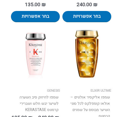
135.00
₪
240.00
₪
בחר אפשרויות
בחר אפשרויות
טווח
למוצר
למוצר
מחירים:
זה
זה
יש
יש
עד
מספר
מספר
סוגים.
סוגים.
ניתן
ניתן
לבחור
לבחור
את
את
האפשרויות
האפשרו
בעמוד
בעמוד
GENESIS
ELIXIR ULTIME
המוצר
המוצר
שמפו אליקסיר אולטים –
שמפו לחיזוק סיב השערה
אולאו קומפלקס לכל סוגי
לשיער יבש חלש ושברירי
השיער מבוסס על שמנים
קרסטס KERASTASE
קרסטס