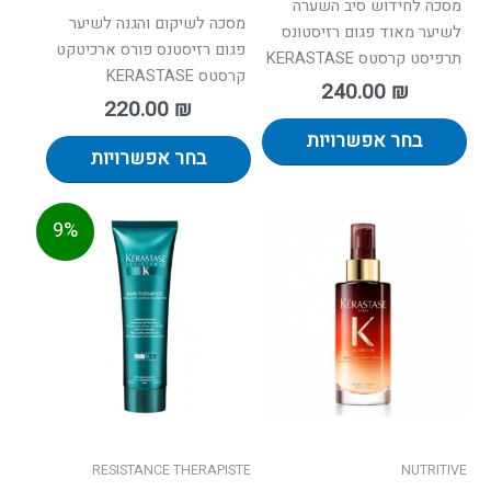
מסכה לחידוש סיב השערה
מסכה לשיקום והגנה לשיער
לשיער מאוד פגום רזיסטונס
פגום רזיסטנס פורס ארכיטקט
תרפיסט קרסטס KERASTASE
קרסטס KERASTASE
240.00
₪
220.00
₪
בחר אפשרויות
בחר אפשרויות
טווח
למוצר
9%
מחירים:
זה
יש
עד
מספר
סוגים.
ניתן
לבחור
את
האפשרו
בעמוד
RESISTANCE THERAPISTE
NUTRITIVE
המוצר