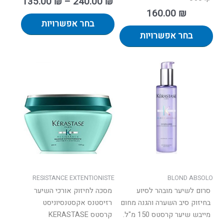
135.00
₪
–
240.00
₪
160.00
₪
בחר אפשרויות
בחר אפשרויות
למוצר
זה
יש
מספר
סוגים.
ניתן
לבחור
את
האפשרו
בעמוד
RESISTANCE EXTENTIONISTE
BLOND ABSOLO
המוצר
סרום לשיער מובהר לסיוע
מסכה לחיזוק אורכי השיער
בחיזוק סיב השערה והגנה מחום
רזיסטנס אקסטנסיוניסט
מייבש שיער קרסטס 150 מ"ל.
קרסטס KERASTASE