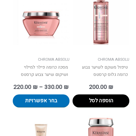
יש
עד
מספר
סוגים.
ניתן
לבחור
את
האפשרו
בעמוד
CHROMA ABSOLU
CHROMA ABSOLU
המוצר
טיפול משקם לשיער צבוע
מסכה כרומה פילר למילוי
כרומה גלוס קרסטס
ושיקום שיער צבוע קרסטס
220.00
₪
–
330.00
₪
200.00
₪
הוספה לסל
בחר אפשרויות