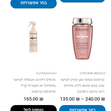
בחר אפשרויות
וח
למוצר
ם:
זה
יש
עד
מספר
סוגים.
ניתן
לבחור
את
האפשרויות
בעמוד
Curl Manifesto
CHROMA ABSOLU
המוצר
קרסטס שמפו מגן ומזין לשיער
תרסיס ריפרש אבסולו לשיער
עבה צבוע ופגום ללא מלחים
מתולתל או מקורזל קרל
ריש כרומה רספקס
מניפסטו קרסטס
165.00
₪
135.00
₪
–
240.00
₪
בחר אפשרויות
הוספה לסל