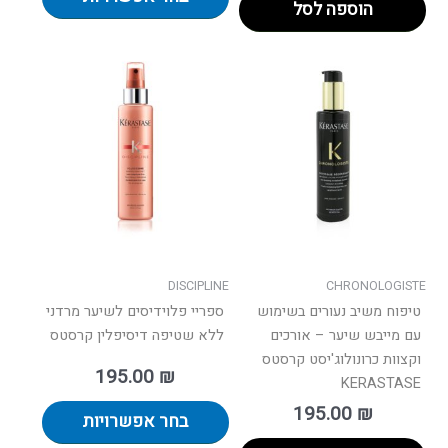
הוספה לסל
למוצר
זה
יש
מספר
סוגים.
ניתן
לבחור
את
האפשרו
בעמוד
DISCIPLINE
CHRONOLOGISTE
המוצר
טיפוח משיב נעורים בשימוש
ספריי פלוידיסים לשיער מרדני
עם מייבש שיער – אורכים
ללא שטיפה דיסיפלין קרסטס
וקצוות​ כרונולוג'יסט קרסטס
195.00
₪
KERASTASE
195.00
₪
בחר אפשרויות