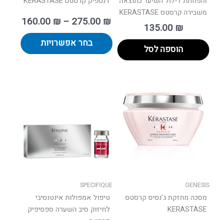
והפחתת דילול השיער כתוצאה
דנספיק קרסטס KERASTASE
משבירה קרסטס KERASTASE
160.00
₪
–
275.00
₪
135.00
₪
בחר אפשרויות
הוספה לסל
טווח
למוצר
למוצר
מחירים:
זה
זה
יש
יש
עד
מספר
מספר
סוגים.
סוגים.
ניתן
ניתן
לבחור
לבחור
את
את
האפשרויות
האפשרו
בעמוד
בעמוד
SPECIFIQUE
GENESIS
המוצר
המוצר
מסכה מחזקת ג'נסיס קרסטס
טיפול אמפולות אינטנסיבי
KERASTASE
לחיזוק סיב השערה ספסיפיק