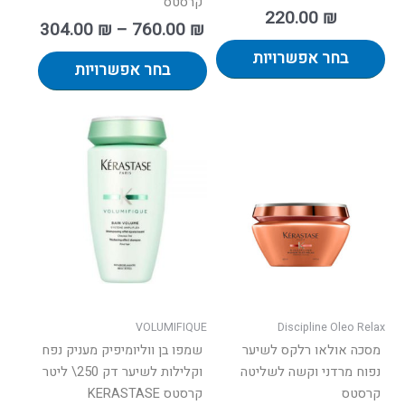
קרסטס
220.00
₪
304.00
₪
–
760.00
₪
בחר אפשרויות
בחר אפשרויות
למוצר
למוצר
זה
זה
יש
יש
מספר
מספר
סוגים.
סוגים.
ניתן
ניתן
לבחור
לבחור
את
את
האפשרויות
האפשרו
בעמוד
בעמוד
VOLUMIFIQUE
Discipline Oleo Relax
המוצר
המוצר
מסכה אולאו רלקס לשיער
שמפו בן ווליומיפיק מעניק נפח
נפוח מרדני וקשה לשליטה
וקלילות לשיער דק 250\ ליטר
קרסטס
קרסטס KERASTASE