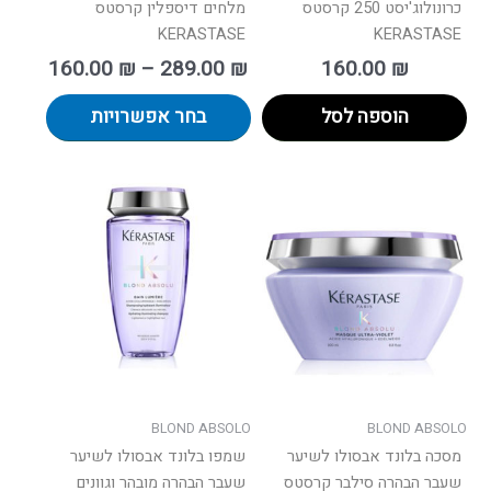
כרונולוג'יסט 250 קרסטס
מלחים דיספלין קרסטס
KERASTASE
KERASTASE
160.00
₪
–
289.00
₪
160.00
₪
הוספה לסל
בחר אפשרויות
טווח
למוצר
למוצר
מחירים:
זה
זה
יש
יש
עד
מספר
מספר
סוגים.
סוגים.
ניתן
ניתן
לבחור
לבחור
את
את
האפשרויות
האפשרו
בעמוד
בעמוד
BLOND ABSOLO
BLOND ABSOLO
המוצר
המוצר
מסכה בלונד אבסולו לשיער
שמפו בלונד אבסולו לשיער
שעבר הבהרה סילבר קרסטס
שעבר הבהרה מובהר וגוונים