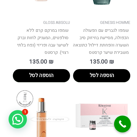
GLOSS ABSOLU
GENESIS HOMME
שמפו לגברים עם הפעולה
שמפו במרקם קרם ללא
הכפולה, מסייעת בחיזוק סיב
סולפטים, המעניק לחות וברק
השערה והפחתת דילול כתוצאה
לשיער עבה ופריזי (נפח בלתי
משבירת שיער קרסטס
רצוי). קרסטס
135.00
₪
135.00
₪
הוספה לסל
הוספה לסל
1
זקוקה לעזרה?