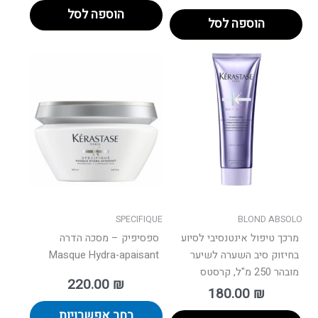
הוספה לסל
הוספה לסל
למוצר
זה
יש
מספר
סוגים.
ניתן
לבחור
את
האפשרו
בעמוד
SPECIFIQUE
BLOND ABSOLO
המוצר
מרכך טיפול אינטנסיבי לסיוע
ספסיפיק – מסכה הדרה
בחיזוק סיב השערה לשיער
Masque Hydra-apaisant
מובהר 250 מ"ל, קרסטס
220.00
₪
180.00
₪
בחר אפשרויות