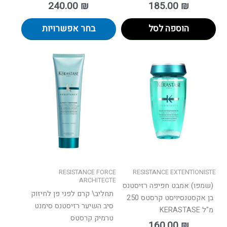
240.00
₪
185.00
₪
הוספה לסל
בחר אפשרויות
למוצר
זה
יש
מספר
סוגים.
ניתן
לבחור
את
האפשרויות
בעמוד
RESISTANCE FORCE
RESISTANCE EXTENTIONISTE
המוצר
ARCHITECTE
(שמפו) אמבט חפיפה רזיסטנס
תחליב\ קרם לפני פן לחיזוק
בן אקסטנסיויסט קרסטס 250
סיב השיער רזיסטנס סימנט
מ"ל KERASTASE
טרמיק קרסטס
160.00
₪