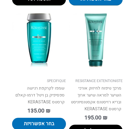
למוצר
זה
יש
מספר
סוגים.
ניתן
לבחור
את
האפשרו
בעמוד
SPECIFIQUE
RESISTANCE EXTENTIONISTE
המוצר
מרכך טיפוח לחיזוק אורכי
שמפו לקרקפת רגישה
השיער למראה שיער ארוך
ספסיפיק בן ויטל דרמו-קאלם
ובריא רזיסטנס אקסטנסיוניסט
קרסטס KERASTASE
קרסטס KERASTASE
135.00
₪
195.00
₪
בחר אפשרויות