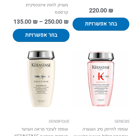
מעניק לחות אינטנסיבית
220.00
₪
קרסטס
135.00
₪
–
250.00
₪
בחר אפשרויות
בחר אפשרויות
טווח
למוצר
מחירים:
זה
יש
עד
מספר
סוגים.
ניתן
לבחור
את
האפשרו
בעמוד
DENSIFIQUE
GENESIS
המוצר
שמפו לחיזוק סיב השערה
שמפו לעיבוי מראה השיער