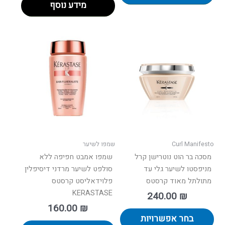
מידע נוסף
למוצר
למוצר
זה
זה
יש
יש
מספר
מספר
סוגים.
סוגים.
ניתן
ניתן
לבחור
לבחור
את
את
האפשרויות
האפשרו
בעמוד
בעמוד
Curl Manifesto
שמפו לשיער
המוצר
המוצר
מסכה בר הוט נוטרישן קרל
שמפו אמבט חפיפה ללא
מניפסטו לשיער גלי עד
סולפט לשיער מרדני דיסיפלין
מתולתל מאוד קרסטס
פלוידאליסט קרסטס
KERASTASE
240.00
₪
160.00
₪
בחר אפשרויות