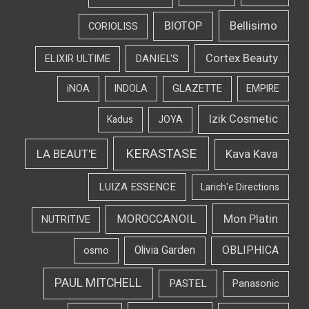
Bellisimo
BIOTOP
CORIOLISS
Cortex Beauty
DANIEL'S
ELIXIR ULTIME
iNOA
INDOLA
GLAZETTE
EMPIRE
Izik Cosmetic
Kadus
JOYA
KERASTASE
LA BEAUT'E
Kava Kava
LUIZA ESSENCE
Larich'e Directions
Mon Platin
MOROCCANOIL
NUTRITIVE
OBLIPHICA
Olivia Garden
osmo
PAUL MITCHELL
PASTEL
Panasonic