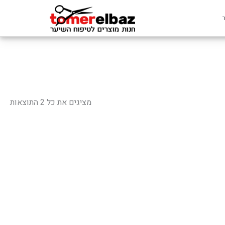
ממוי
לפי
מציגים את כל ⁦2⁩ התוצאות
פופ