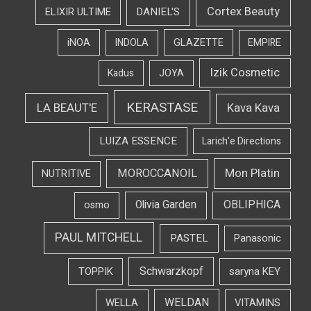
Cortex Beauty
DANIEL'S
ELIXIR ULTIME
iNOA
INDOLA
GLAZETTE
EMPIRE
Izik Cosmetic
Kadus
JOYA
KERASTASE
LA BEAUT'E
Kava Kava
LUIZA ESSENCE
Larich'e Directions
Mon Platin
MOROCCANOIL
NUTRITIVE
OBLIPHICA
Olivia Garden
osmo
PAUL MITCHELL
PASTEL
Panasonic
Schwarzkopf
TOPPIK
saryna KEY
WELDAN
WELLA
VITAMINS