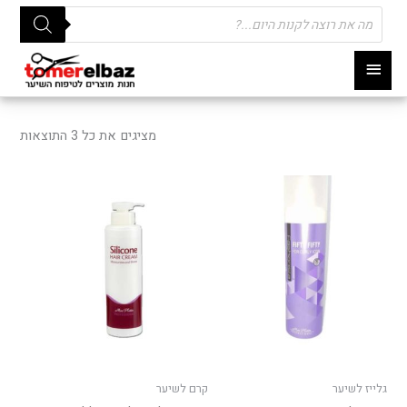
Products
search
תפריט
ראשי
ממוי
לפי
מציגים את כל ⁦3⁩ התוצאות
פופו
גלייז לשיער
קרם לשיער