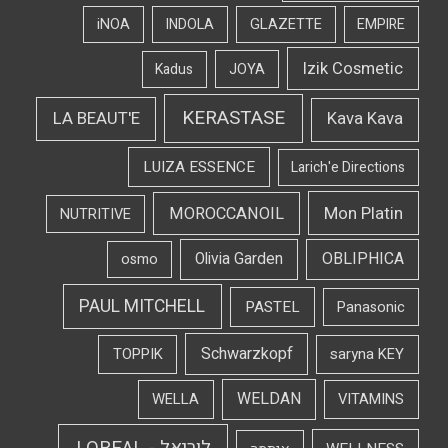
iNOA
INDOLA
GLAZETTE
EMPIRE
Izik Cosmetic
Kadus
JOYA
KERASTASE
LA BEAUT'E
Kava Kava
LUIZA ESSENCE
Larich'e Directions
Mon Platin
MOROCCANOIL
NUTRITIVE
OBLIPHICA
Olivia Garden
osmo
PAUL MITCHELL
PASTEL
Panasonic
Schwarzkopf
TOPPIK
saryna KEY
WELDAN
WELLA
VITAMINS