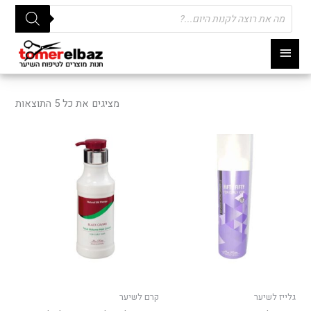
Products
search
תפריט
ראשי
ממוי
לפי
מציגים את כל ⁦5⁩ התוצאות
פופו
גלייז לשיער
קרם לשיער