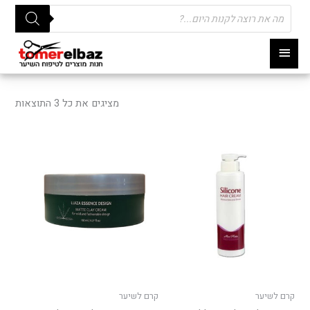
Products
search
תפריט
ראשי
ממוי
לפי
מציגים את כל ⁦3⁩ התוצאות
פופו
קרם לשיער
קרם לשיער