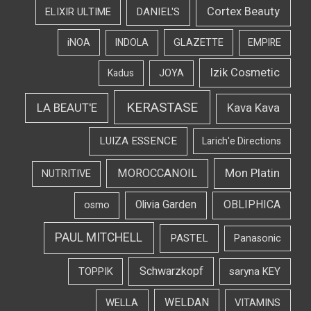
Cortex Beauty
DANIEL'S
ELIXIR ULTIME
iNOA
INDOLA
GLAZETTE
EMPIRE
Izik Cosmetic
Kadus
JOYA
KERASTASE
LA BEAUT'E
Kava Kava
LUIZA ESSENCE
Larich'e Directions
Mon Platin
MOROCCANOIL
NUTRITIVE
OBLIPHICA
Olivia Garden
osmo
PAUL MITCHELL
PASTEL
Panasonic
Schwarzkopf
TOPPIK
saryna KEY
WELDAN
WELLA
VITAMINS