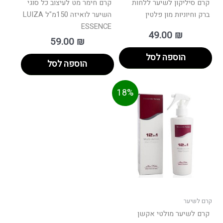
קרם סיליקון לשיער ללחות
קרם חימר מט לעיצוב כל סוגי
ברק וחיוניות מון פלטין
השיער לואיזה 150מ"ל LUIZA
ESSENCE
49.00
₪
59.00
₪
הוספה לסל
הוספה לסל
מחיר
המחיר
18%
וכחי
המקורי
הוא:
היה:
120.00 ₪.
קרם לשיער
קרם לשיער מולטי אקשן