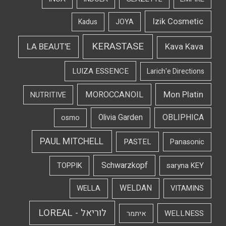
Izik Cosmetic
Kadus
JOYA
KERASTASE
LA BEAUT'E
Kava Kava
LUIZA ESSENCE
Larich'e Directions
Mon Platin
MOROCCANOIL
NUTRITIVE
OBLIPHICA
Olivia Garden
osmo
PAUL MITCHELL
PASTEL
Panasonic
Schwarzkopf
TOPPIK
saryna KEY
WELDAN
WELLA
VITAMINS
לוריאל - LOREAL
WELLNESS
איתמר