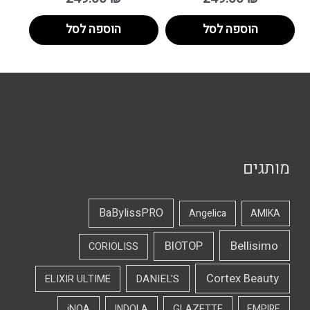
הוספה לסל
הוספה לסל
מותגים
BaBylissPRO
Angelica
AMIKA
Bellisimo
BIOTOP
CORIOLISS
Cortex Beauty
DANIEL'S
ELIXIR ULTIME
iNOA
INDOLA
GLAZETTE
EMPIRE