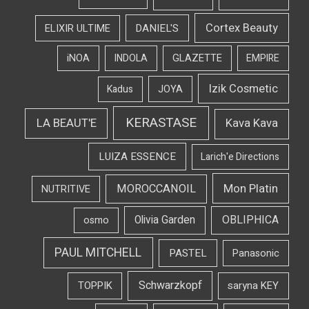
Cortex Beauty
DANIEL'S
ELIXIR ULTIME
iNOA
INDOLA
GLAZETTE
EMPIRE
Izik Cosmetic
Kadus
JOYA
KERASTASE
LA BEAUT'E
Kava Kava
LUIZA ESSENCE
Larich'e Directions
Mon Platin
MOROCCANOIL
NUTRITIVE
OBLIPHICA
Olivia Garden
osmo
PAUL MITCHELL
PASTEL
Panasonic
Schwarzkopf
TOPPIK
saryna KEY