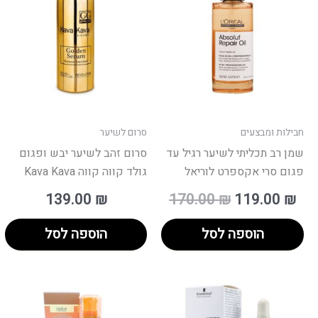
170.00 ₪.
חבילות ומבצעים
סרום לשיער
שמן רב תכליתי לשיער רגיל עד
סרום זהב לשיער יבש ופגום
פגום סרי אקספרט לוריאל
גולד קווה קווה Kava Kava
139.00
₪
170.00
₪
119.00
₪
הוספה לסל
הוספה לסל