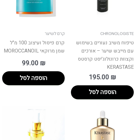
CHRONOLOGISTE
קרם לשיער
טיפוח משיב נעורים בשימוש
קרם פיסול ועיצוב 100 מ"ל
עם מייבש שיער – אורכים
שמן מרוקאי MOROCCANOIL
וקצוות​ כרונולוג'יסט קרסטס
99.00
₪
KERASTASE
195.00
₪
הוספה לסל
הוספה לסל