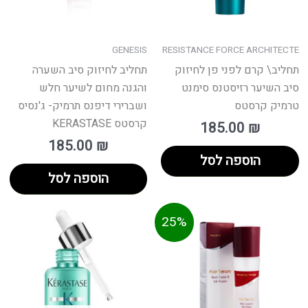
GENESIS
RESISTANCE FORCE ARCHITECTE
תחליב\ קרם לפני פן לחיזוק
תחליב לחיזוק סיב השערה
סיב השיער רזיסטנס סימנט
והגנה מחום לשיער חלש
טרמיק קרסטס
ושברירי דיפנס תרמיק- ג'נסיס
קרסטס KERASTASE
185.00
₪
185.00
₪
הוספה לסל
הוספה לסל
יר
המחיר
25%
כחי
המקורי
וא:
היה:
120.00 ₪.