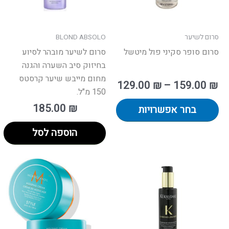
את
האפשרויות
בעמוד
סרום לשיער
BLOND ABSOLO
המוצר
סרום סופר סקיני פול מיטשל
סרום לשיער מובהר לסיוע
בחיזוק סיב השערה והגנה
מחום מייבש שיער קרסטס
129.00
₪
–
159.00
₪
150 מ"ל.
185.00
₪
בחר אפשרויות
הוספה לסל
המח
הנו
ה
90.00 ₪.