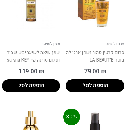
סרום לשיער
שמן לשיער
סרום קרטין טהור ושמן ארגן לה
שמן שיאה לשיער יבש שבור
בוטה LA BEAUT'E
ופגום סרינה קיי saryna KEY
119.00
₪
79.00
₪
הוספה לסל
הוספה לסל
יר
המחיר
30%
כחי
המקורי
וא:
היה: