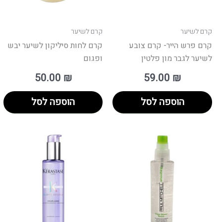
קרם לשיער
קרם לשיער
קרם פרש הייר- קרם צובע
קרם לחות סיליקון לשיער יבש
לשיער לגבר מון פלטין
ופגום
50.00
₪
59.00
₪
הוספה לסל
הוספה לסל
וח
למוצר
ם:
זה
יש
ד
מספר
סוגים.
ניתן
לבחור