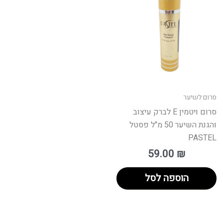
סרום לשיער
סרום ויטמין E לברק עיצוב
והגנת השיער 50 מ"ל פסטל
PASTEL
59.00
₪
הוספה לסל