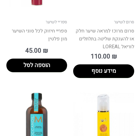
סרום לשיער
ספריי לשיער
סרום מרוכז למראה שיער חלק
ספריי חיזוק לכל סוגי השיער
או להענקת שליטה בתלתלים
מון פלטין
לוריאל LOREAL
45.00
₪
110.00
₪
הוספה לסל
מידע נוסף
למו
זה
יש
מספ
סוגי
ניתן