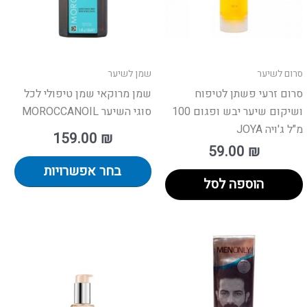
לבח
את
האפ
בעמ
סרום לשיער
שמן לשיער
המו
סרום זרעי פשתן לטיפוח
שמן מרוקאי שמן טיפולי לכל
ושיקום שיער יבש ופגום 100
סוגי השיער MOROCCANOIL
מ"ל ג'ויה JOYA
159.00
₪
59.00
₪
בחר אפשרויות
הוספה לסל