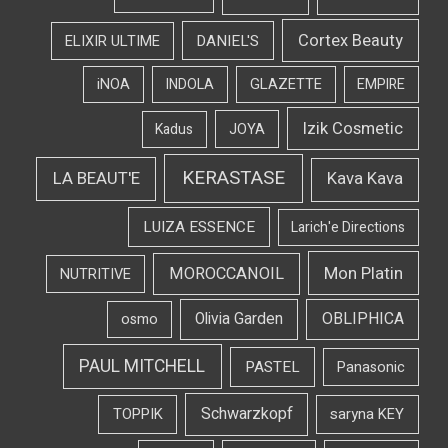
Cortex Beauty
DANIEL'S
ELIXIR ULTIME
iNOA
INDOLA
GLAZETTE
EMPIRE
Izik Cosmetic
Kadus
JOYA
KERASTASE
LA BEAUT'E
Kava Kava
LUIZA ESSENCE
Larich'e Directions
Mon Platin
MOROCCANOIL
NUTRITIVE
OBLIPHICA
Olivia Garden
osmo
PAUL MITCHELL
PASTEL
Panasonic
Schwarzkopf
TOPPIK
saryna KEY