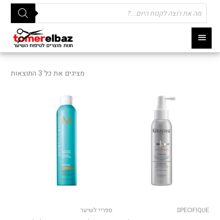
Products
search
תפריט
ראשי
ממוי
לפי
מציגים את כל ⁦3⁩ התוצאות
פופו
SPECIFIQUE
ספריי לשיער