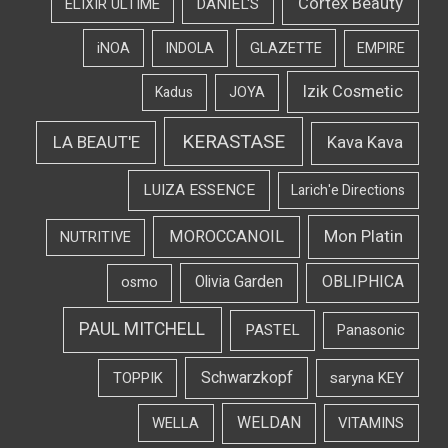
Cortex Beauty
DANIEL'S
ELIXIR ULTIME
iNOA
INDOLA
GLAZETTE
EMPIRE
Izik Cosmetic
Kadus
JOYA
KERASTASE
LA BEAUT'E
Kava Kava
LUIZA ESSENCE
Larich'e Directions
Mon Platin
MOROCCANOIL
NUTRITIVE
OBLIPHICA
Olivia Garden
osmo
PAUL MITCHELL
PASTEL
Panasonic
Schwarzkopf
TOPPIK
saryna KEY
WELDAN
WELLA
VITAMINS