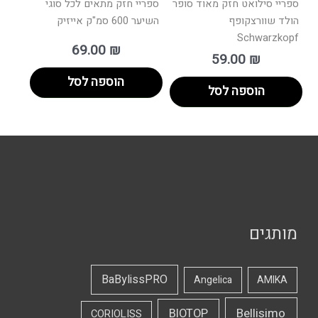
ספריי סילואט חזק מאוד סופר
ספריי חזק מתאים לכל סוגי
הולד שוורצקופף
השיער 600 סמ"ק אייזיק
Schwarzkopf
69.00
₪
59.00
₪
הוספה לסל
הוספה לסל
מותגים
BaBylissPRO
Angelica
AMIKA
Bellisimo
BIOTOP
CORIOLISS