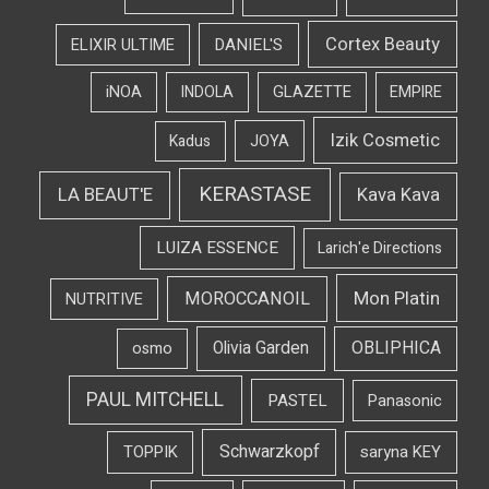
Cortex Beauty
DANIEL'S
ELIXIR ULTIME
iNOA
INDOLA
GLAZETTE
EMPIRE
Izik Cosmetic
Kadus
JOYA
KERASTASE
LA BEAUT'E
Kava Kava
LUIZA ESSENCE
Larich'e Directions
Mon Platin
MOROCCANOIL
NUTRITIVE
OBLIPHICA
Olivia Garden
osmo
PAUL MITCHELL
PASTEL
Panasonic
Schwarzkopf
TOPPIK
saryna KEY