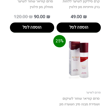
קרם סיליקון לשיער ללחות
סרום קוויאר שחור לשיער
ברק וחיוניות מון פלטין
מוחלק מון פלטין
120.00
₪
90.00
₪
49.00
₪
הוספה לסל
הוספה לסל
מחיר
המחיר
25%
וכחי
המקורי
הוא:
היה:
120.00 ₪.
סרום לשיער
סרום קוויאר שחור לשיקום
ושמירת מבנה סיב השערה מון