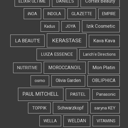
Cortex Beauty
DANIEL'S
ELIXIR ULTIME
iNOA
INDOLA
GLAZETTE
EMPIRE
Izik Cosmetic
Kadus
JOYA
KERASTASE
LA BEAUT'E
Kava Kava
LUIZA ESSENCE
Larich'e Directions
Mon Platin
MOROCCANOIL
NUTRITIVE
OBLIPHICA
Olivia Garden
osmo
PAUL MITCHELL
PASTEL
Panasonic
Schwarzkopf
TOPPIK
saryna KEY
WELDAN
WELLA
VITAMINS